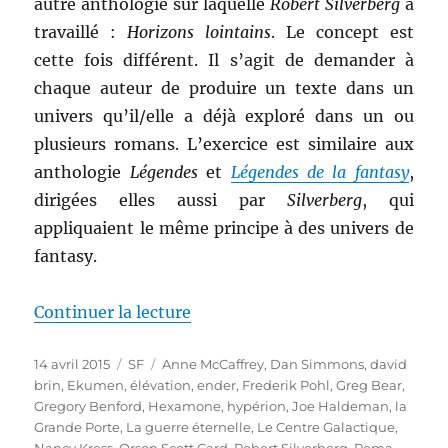
autre anthologie sur laquelle
Robert Silverberg
a
travaillé :
Horizons lointains
. Le concept est
cette fois différent. Il s’agit de demander à
chaque auteur de produire un texte dans un
univers qu’il/elle a déjà exploré dans un ou
plusieurs romans. L’exercice est similaire aux
anthologie
Légendes
et
Légendes de la fantasy
,
dirigées elles aussi par
Silverberg
, qui
appliquaient le même principe à des univers de
fantasy.
de « Horizons lointains, dirigée
Continuer la lecture
Publié
Catégories
Étiquettes
14 avril 2015
SF
Anne McCaffrey
,
Dan Simmons
,
david
le
brin
,
Ekumen
,
élévation
,
ender
,
Frederik Pohl
,
Greg Bear
,
Gregory Benford
,
Hexamone
,
hypérion
,
Joe Haldeman
,
la
Grande Porte
,
La guerre éternelle
,
Le Centre Galactique
,