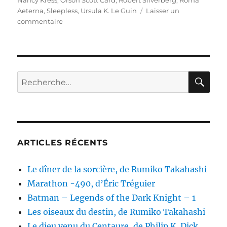
Nancy Kress
,
Orson Scott Card
,
Robert Silverberg
,
Roma
Aeterna
,
Sleepless
,
Ursula K. Le Guin
Laisser un
sur
commentaire
Horizons
lointains,
dirigée
par
Robert
RE
Recherche
Silverberg
pour :
ARTICLES RÉCENTS
Le dîner de la sorcière, de Rumiko Takahashi
Marathon -490, d’Éric Tréguier
Batman – Legends of the Dark Knight – 1
Les oiseaux du destin, de Rumiko Takahashi
Le dieu venu du Centaure, de Philip K. Dick