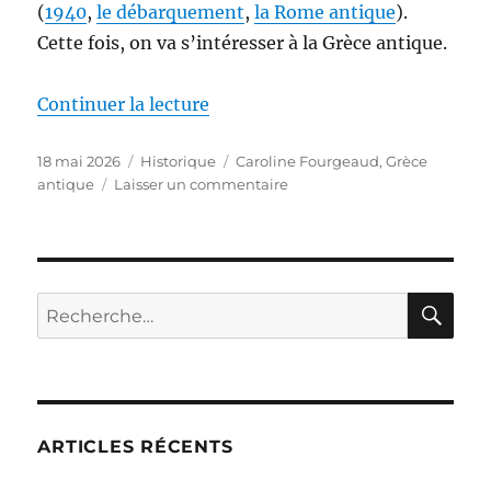
(
1940
,
le débarquement
,
la Rome antique
).
Cette fois, on va s’intéresser à la Grèce antique.
de « La Grèce antique – vérités 
Continuer la lecture
Publié
Catégories
Étiquettes
18 mai 2026
Historique
Caroline Fourgeaud
,
Grèce
le
sur
antique
Laisser un commentaire
La
Grèce
antique
–
vérités
RE
Recherche
et
pour :
légendes,
de
Caroline
Fourgeaud-
Laville
ARTICLES RÉCENTS