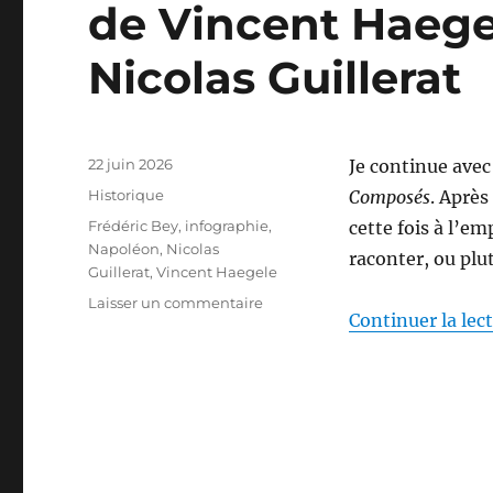
de Vincent Haege
Nicolas Guillerat
Publié
22 juin 2026
Je continue avec
le
Catégories
Historique
Composés
. Après
Étiquettes
Frédéric Bey
,
infographie
,
cette fois à l’em
Napoléon
,
Nicolas
raconter, ou plu
Guillerat
,
Vincent Haegele
sur
Laisser un commentaire
Continuer la lec
Infographie
de
l’empire
napoléonien,
de
Vincent
Haegele,
Frédéric