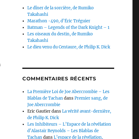
Le dîner de la sorcière, de Rumiko
Takahashi
Marathon -490, d’Éric Tréguier
Batman – Legends of the Dark Knight – 1
Les oiseaux du destin, de Rumiko
Takahashi
Le dieu venu du Centaure, de Philip K. Dick
à
COMMENTAIRES RÉCENTS
Haegele, Frédéric Bey & Nicolas Guillerat »
La Première Loi de Joe Abercrombie – Les
Blablas de Tachan
dans
Premier sang, de
Joe Abercrombie
Eric Gautier
dans
La vérité avant-dernière,
de Philip K. Dick
Les Inhibiteurs – L’Espace de la révélation
d’Alastair Reynolds – Les Blablas de
Tachan
dans
L’espace de la révélation,