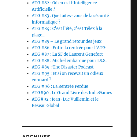
ATG #82 : Où en est l’Intelligence
Artificielle ?
ATG #83 : Que faites-vous de la sécurité
informatique ?
ATG #84 : C’est l’été, c’est Télex à la
plage…
ATG #85 – Le grand retour des jeux
ATG #86 : Enfin la rentrée pour l’ATG
ATG #87 : La SF de Laurent Genefort
ATG #88 : Michel embarque pour I.S.S.
ATG #89 : The Disaster Podcast
ATG #95 : Et si on recevait un odieux
connard ?
ATG #96 : La Rentrée Perdue
ATG#90 : Le Grand Livre des IndieGames
ATG#92 : Jean-Luc Vuillemin et le
Réseau Global
ARCHIVES