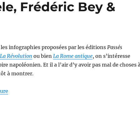
le, Frédéric Bey &
 les infographies proposées par les éditions
Passés
La Révolution
ou bien
La Rome antique
, on s’intéresse
pire napoléonien. Et il a l’air d’y avoir pas mal de choses 
tôt à montrer.
de « Infographie de l’empire napoléonien, de Vincent 
ture