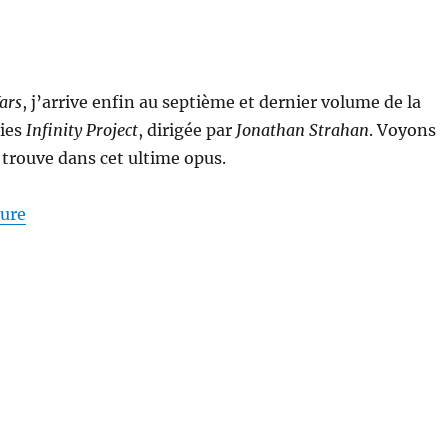
ars
, j’arrive enfin au septième et dernier volume de la
gies
Infinity Project
, dirigée par
Jonathan Strahan
. Voyons
 trouve dans cet ultime opus.
de « Infinity’s End, dirigée par Jonathan Strahan »
ture