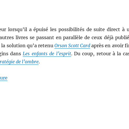
ur lorsqu’il a épuisé les possibilités de suite direct à 
d’autres livres se passant en parallèle de ceux déjà publié
s la solution qu’a retenu
Orson Scott Card
après en avoir fi
gins dans
Les enfants de l’esprit
. Du coup, retour à la ca
tratégie de l’ombre
.
de « La stratégie de l’ombre, d’Orson Scott Card »
ture