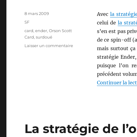
Publié
8 mars 2009
Avec
la stratég
le
Catégories
SF
celui de
la stra
Étiquettes
card
,
ender
,
Orson Scott
s’en est pas pri
Card
,
surdoué
de ce spin-off (
sur
Laisser un commentaire
mais surtout ça
L’ombre
stratégie Ender
de
l’Hégémon,
puisque l’on r
d’Orson
précédent volum
Scott
Continuer la lec
Card
La stratégie de l