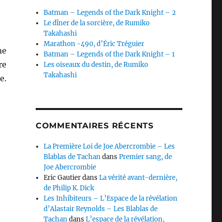
Batman – Legends of the Dark Knight – 2
Le dîner de la sorcière, de Rumiko
Takahashi
Marathon -490, d’Éric Tréguier
me
Batman – Legends of the Dark Knight – 1
re
Les oiseaux du destin, de Rumiko
Takahashi
e.
d »
COMMENTAIRES RÉCENTS
La Première Loi de Joe Abercrombie – Les
Blablas de Tachan
dans
Premier sang, de
Joe Abercrombie
Eric Gautier
dans
La vérité avant-dernière,
de Philip K. Dick
Les Inhibiteurs – L’Espace de la révélation
d’Alastair Reynolds – Les Blablas de
Tachan
dans
L’espace de la révélation,