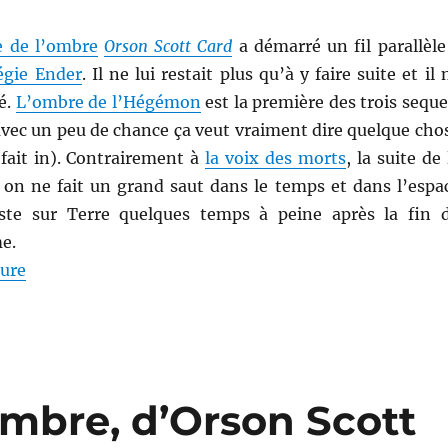
ie de l’ombre
Orson Scott Card
a démarré un fil parallèle
tégie Ender
. Il ne lui restait plus qu’à y faire suite et il 
vé.
L’ombre de l’Hégémon
est la première des trois seque
avec un peu de chance ça veut vraiment dire quelque cho
 fait in). Contrairement à
la voix des morts
, la suite de 
, on ne fait un grand saut dans le temps et dans l’espa
este sur Terre quelques temps à peine après la fin 
e.
de « L’ombre de l’Hégémon, d’Orson Scott Card »
ture
’ombre, d’Orson Scott