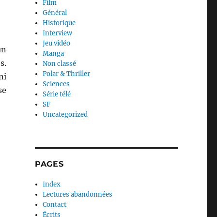
Film
Général
Historique
Interview
Jeu vidéo
un
Manga
s.
Non classé
Polar & Thriller
ni
Sciences
se
Série télé
SF
Uncategorized
PAGES
Index
Lectures abandonnées
Contact
Écrits