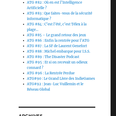
ATG #82 : Où en est l’Intelligence
Artificielle ?
ATG #83 : Que faites-vous de la sécurité
informatique ?
ATG #84 : C’est l’été, c’est Télex à la
plage…
ATG #85 – Le grand retour des jeux
ATG #86 : Enfin la rentrée pour l’ATG
ATG #87 : La SF de Laurent Genefort
ATG #88 : Michel embarque pour I.S.S.
ATG #89 : The Disaster Podcast
ATG #95 : Et si on recevait un odieux
connard ?
ATG #96 : La Rentrée Perdue
ATG#90 : Le Grand Livre des IndieGames
ATG#92 : Jean-Luc Vuillemin et le
Réseau Global
ARCHIVES