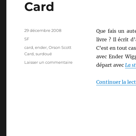
Card
Publié
29 décembre 2008
Que fais un aute
le
Catégories
SF
livre ? Il écrit 
Étiquettes
card
,
ender
,
Orson Scott
C’est en tout ca
Card
,
surdoué
avec Ender Wig
sur
Laisser un commentaire
départ avec
La s
La
stratégie
de
Continuer la lec
l’ombre,
d’Orson
Scott
Card