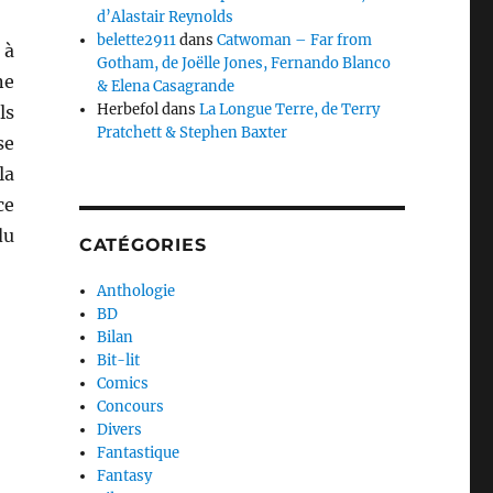
d’Alastair Reynolds
belette2911
dans
Catwoman – Far from
 à
Gotham, de Joëlle Jones, Fernando Blanco
ne
& Elena Casagrande
Herbefol
dans
La Longue Terre, de Terry
ls
Pratchett & Stephen Baxter
se
la
ce
du
CATÉGORIES
Anthologie
BD
Bilan
Bit-lit
Comics
Concours
Divers
Fantastique
Fantasy