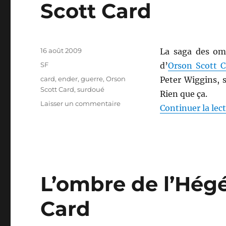
Scott Card
Publié
16 août 2009
La saga des omb
le
Catégories
SF
d’
Orson Scott C
Étiquettes
card
,
ender
,
guerre
,
Orson
Peter Wiggins, 
Scott Card
,
surdoué
Rien que ça.
sur
Laisser un commentaire
Continuer la lec
Les
marionnettes
de
l’ombre,
d’Orson
Scott
L’ombre de l’Hég
Card
Card