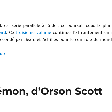
res, série parallèle à Ender, se poursuit sous la plu
ard
. Ce
troisième volume
continue l’affrontement ent
secondé par Bean, et Achilles pour le contrôle du mond
de « Les marionnettes de l’ombre, d’Orson Scott Car
ture
émon, d’Orson Scott