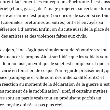
 tentent facilement les concepteurs d’uchronie. Il est auss
riel (chars, gaz…), de l’image projetée par certaine for
erre aérienne c’est propre) ou encore de savoir si certain
 (coloniales, bretonnes ou autres) ont été envoyés au
férence à d’autres. Enfin, on discute aussi de la place de
des artistes et des violences faites aux civils.
sujets, il ne s’agit pas simplement de répondre vrai ou
e nuancer le propos. Ainsi sur l’idée que les soldats sont
a fleur au fusil, on voit que le sujet est complexe et que la
 varié en fonction de ce que l’on regarde précisément, q
space (campagne et ville sont des milieux différents) et
a réaction au moment de la déclaration de la guerre n’est
u moment de la mobilisation). Bref, si certains mythes
res sont en partie vrais tout en produisant parfois un
re-mythe qui n’est pas plus réel.