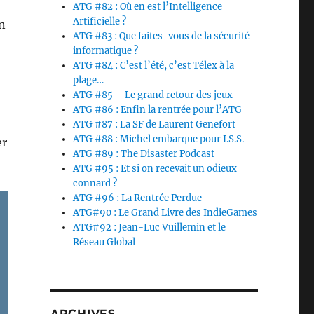
ATG #82 : Où en est l’Intelligence
Artificielle ?
on
ATG #83 : Que faites-vous de la sécurité
informatique ?
ATG #84 : C’est l’été, c’est Télex à la
plage…
ATG #85 – Le grand retour des jeux
ATG #86 : Enfin la rentrée pour l’ATG
ATG #87 : La SF de Laurent Genefort
ATG #88 : Michel embarque pour I.S.S.
er
ATG #89 : The Disaster Podcast
ATG #95 : Et si on recevait un odieux
connard ?
ATG #96 : La Rentrée Perdue
ATG#90 : Le Grand Livre des IndieGames
ATG#92 : Jean-Luc Vuillemin et le
Réseau Global
ARCHIVES