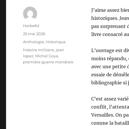
J’aime assez bie
historiques.
Jean
Auteur
Herbefol
pas surprenant d
Publié
25 mai 2026
livre consacré a
le
Catégories
Anthologie
,
Historique
Étiquettes
histoire militaire
,
jean
L’ouvrage est di
lopez
,
Michel Goya
,
moins répandu, 
première guerre mondiale
avec une petite 
essaie de démêle
bibliographie si 
C’est assez var
conflit, l’attent
Versailles. On p
comme la bataill