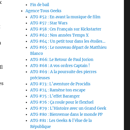
x
Fin de bail
Agence Tous Geeks
ATG #52 : En avant la musique de film
ATG #57 : Star Wars
t
ATG #58 : Ces Français sur Kickstarter
ATG #62 : Nos années Temps X
ATG #64 : Un petit tour dans les étoiles…
n
ATG #65 : Le nouveau départ de Matthieu
Blanco
ATG #66: Le Retour de Paul Jorion
ATG #68 : A vos ordres Captain !
Il
ATG #69 : A la poursuite des pierres
précieuses
es
ATG #73 : L’aventure de Procidis
ATG #74 : Ramène ton escape
e
ATG #75 : L’effet Baranger
ATG #76 : Ça roule pour le flexfuel
ATG #79 : L’Histoire avec un Grand Geek
ATG #80 : Bienvenue dans le monde PP
ATG #81 : Les Geeks & l’élue de la
République