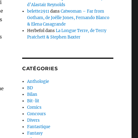
i
d’Alastair Reynolds
me
belette2911
dans
Catwoman – Far from
Gotham, de Joëlle Jones, Fernando Blanco
s
& Elena Casagrande
Herbefol
dans
La Longue Terre, de Terry
s
Pratchett & Stephen Baxter
CATÉGORIES
Anthologie
ue
BD
Bilan
Bit-lit
Comics
Concours
Divers
Fantastique
Fantasy