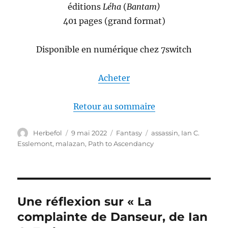
éditions
Léha
(
Bantam)
401 pages (grand format)
Disponible en numérique chez 7switch
Acheter
Retour au sommaire
Auteur
Publié
Catégories
Étiquettes
Herbefol
9 mai 2022
Fantasy
assassin
,
Ian C.
le
Esslemont
,
malazan
,
Path to Ascendancy
Une réflexion sur « La
complainte de Danseur, de Ian