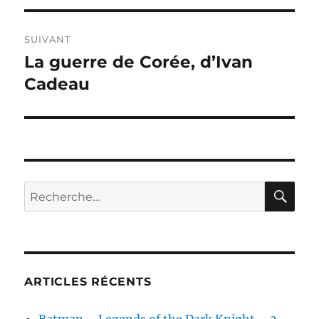
SUIVANT
La guerre de Corée, d’Ivan
Publication
suivante :
Cadeau
RE
Recherche
pour :
ARTICLES RÉCENTS