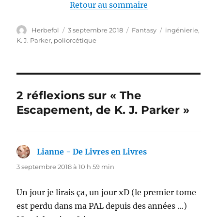
Retour au sommaire
Auteur
Publié
Catégories
Étiquettes
Herbefol
3 septembre 2018
Fantasy
ingénierie
,
le
K. J. Parker
,
poliorcétique
2 réflexions sur « The
Escapement, de K. J. Parker »
Lianne - De Livres en Livres
dit :
3 septembre 2018 à 10 h 59 min
Un jour je lirais ça, un jour xD (le premier tome
est perdu dans ma PAL depuis des années …)