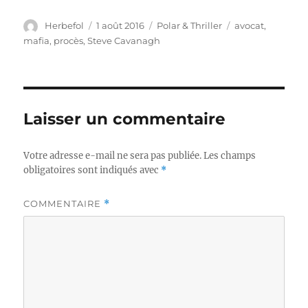
Auteur
Publié
Catégories
Étiquettes
Herbefol
1 août 2016
Polar & Thriller
avocat
,
le
mafia
,
procès
,
Steve Cavanagh
Laisser un commentaire
Votre adresse e-mail ne sera pas publiée.
Les champs
obligatoires sont indiqués avec
*
COMMENTAIRE
*