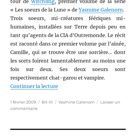
tour de
Witchling
, premier volume de la série
« Les soeurs de la Lune » de
Yasmine Galenorn
.
Trois soeurs, mi-créatures féériques mi-
humaines, installées sur Terre depuis peu en
tant qu’agents de la CIA d’Outremonde. Le récit
est raconté dans ce premier volume par l’ainée,
Camille, qui se trouve être une sorcière… dont
les sorts foirent lamentablement au moins une
fois sur deux. Ses deux soeurs sont
respectivement chat-garou et vampire.
de « Witchling, de Yasmine Gal
Continuer la lecture
Publié
Catégories
Étiquettes
1 février 2009
Bit-lit
Yasmine Galenorn
Laisser un
le
sur
commentaire
Witchling,
de
Yasmine
Galenorn