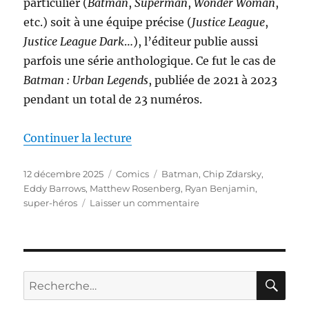
particulier (
Batman
,
Superman
,
Wonder Woman
,
etc.) soit à une équipe précise (
Justice League
,
Justice League Dark
…), l’éditeur publie aussi
parfois une série anthologique. Ce fut le cas de
Batman : Urban Legends
, publiée de 2021 à 2023
pendant un total de 23 numéros.
de « Batman : Urban Legends – 
Continuer la lecture
Publié
Catégories
Étiquettes
12 décembre 2025
Comics
Batman
,
Chip Zdarsky
,
le
Eddy Barrows
,
Matthew Rosenberg
,
Ryan Benjamin
,
sur
super-héros
Laisser un commentaire
Batman
:
Urban
Legends
–
RE
Recherche
Volume
pour :
1