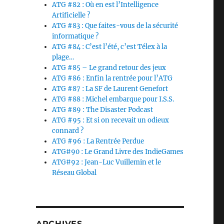
ATG #82 : Où en est l’Intelligence
Artificielle ?
ATG #83 : Que faites-vous de la sécurité
informatique ?
ATG #84 : C’est l’été, c’est Télex à la
plage…
ATG #85 – Le grand retour des jeux
ATG #86 : Enfin la rentrée pour l’ATG
ATG #87 : La SF de Laurent Genefort
ATG #88 : Michel embarque pour I.S.S.
ATG #89 : The Disaster Podcast
ATG #95 : Et si on recevait un odieux
connard ?
ATG #96 : La Rentrée Perdue
ATG#90 : Le Grand Livre des IndieGames
ATG#92 : Jean-Luc Vuillemin et le
Réseau Global
ARCHIVES