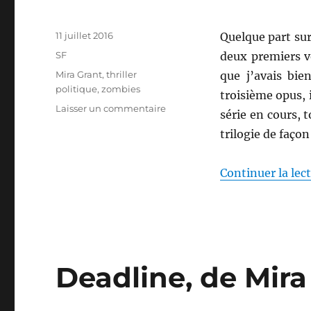
Publié
11 juillet 2016
Quelque part sur
le
Catégories
SF
deux premiers v
Étiquettes
Mira Grant
,
thriller
que j’avais bien
politique
,
zombies
troisième opus, 
sur
Laisser un commentaire
série en cours, 
Red
trilogie de façon 
Flag,
de
Mira
Continuer la lec
Grant
Deadline, de Mira