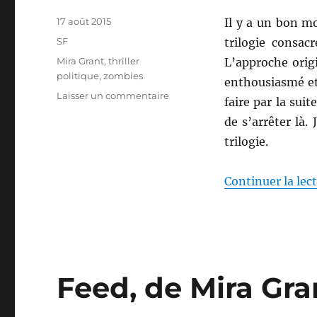
Publié
17 août 2015
Il y a un bon m
le
Catégories
SF
trilogie consac
Étiquettes
Mira Grant
,
thriller
L’approche orig
politique
,
zombies
enthousiasmé et 
sur
Laisser un commentaire
faire par la sui
Deadline,
de s’arrêter là. 
de
Mira
trilogie.
Grant
Continuer la lec
Feed, de Mira Gra