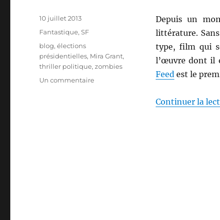
Publié
10 juillet 2013
Depuis un mom
le
Catégories
Fantastique
,
SF
littérature. San
Étiquettes
blog
,
élections
type, film qui
présidentielles
,
Mira Grant
,
l’œuvre dont il 
thriller politique
,
zombies
Feed
est le prem
sur
Un commentaire
Feed,
de
Continuer la lec
Mira
Grant