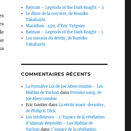
Batman – Legends of the Dark Knight – 2
Le dîner de la sorcière, de Rumiko
les
Takahashi
es
Marathon -490, d’Éric Tréguier
le
Batman – Legends of the Dark Knight – 1
Les oiseaux du destin, de Rumiko
ne
Takahashi
sa
COMMENTAIRES RÉCENTS
La Première Loi de Joe Abercrombie – Les
Blablas de Tachan
dans
Premier sang, de
Joe Abercrombie
Eric Gautier
dans
La vérité avant-dernière,
de Philip K. Dick
Les Inhibiteurs – L’Espace de la révélation
d’Alastair Reynolds – Les Blablas de
Tachan
dans
L’espace de la révélation,