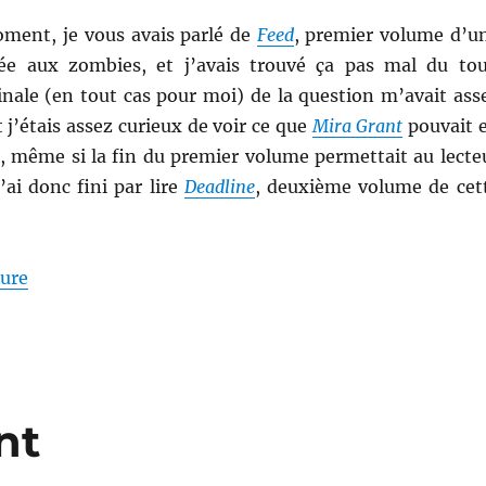
oment, je vous avais parlé de
Feed
, premier volume d’u
rée aux zombies, et j’avais trouvé ça pas mal du tou
inale (en tout cas pour moi) de la question m’avait ass
j’étais assez curieux de voir ce que
Mira Grant
pouvait 
te, même si la fin du premier volume permettait au lecte
J’ai donc fini par lire
Deadline
, deuxième volume de cet
de « Deadline, de Mira Grant »
ture
nt