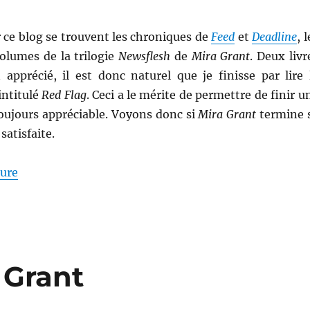
 ce blog se trouvent les chroniques de
Feed
et
Deadline
, 
olumes de la trilogie
Newsflesh
de
Mira Grant
. Deux livr
 apprécié, il est donc naturel que je finisse par lire 
intitulé
Red Flag
. Ceci a le mérite de permettre de finir u
toujours appréciable. Voyons donc si
Mira Grant
termine 
satisfaite.
de « Red Flag, de Mira Grant »
ture
 Grant