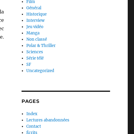
Film
Général
la
Historique
ce
Interview
Jeu vidéo
ec
Manga
e.
Non classé
Polar & Thriller
Sciences
Série télé
SF
Uncategorized
PAGES
Index
Lectures abandonnées
Contact
Écrits