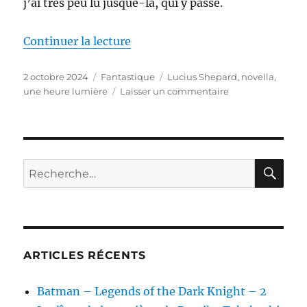
j’ai très peu lu jusque-là, qui y passe.
de « Le livre écorné de ma vie, 
Continuer la lecture
Publié
Catégories
Étiquettes
2 octobre 2024
Fantastique
Lucius Shepard
,
novella
,
le
sur
une heure lumière
Laisser un commentaire
Le
livre
écorné
de
ma
RE
Recherche
vie,
pour :
de
Lucius
Shepard
ARTICLES RÉCENTS
Batman – Legends of the Dark Knight – 2