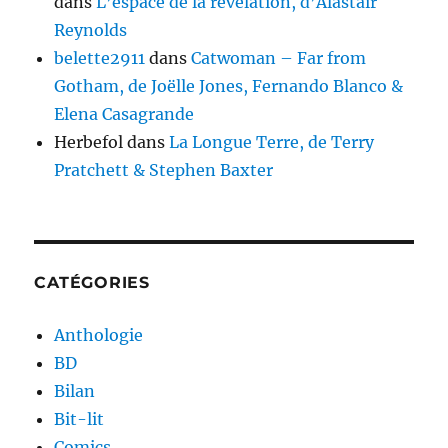
dans
L’espace de la révélation, d’Alastair
Reynolds
belette2911
dans
Catwoman – Far from
Gotham, de Joëlle Jones, Fernando Blanco &
Elena Casagrande
Herbefol
dans
La Longue Terre, de Terry
Pratchett & Stephen Baxter
CATÉGORIES
Anthologie
BD
Bilan
Bit-lit
Comics