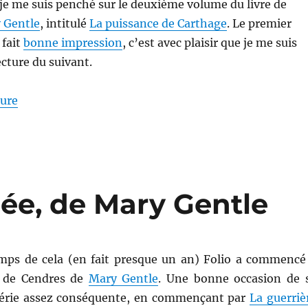
 je me suis penché sur le deuxième volume du livre de
 Gentle
, intitulé
La puissance de Carthage
. Le premier
fait
bonne impression
, c’est avec plaisir que je me suis
ecture du suivant.
de « La puissance de Carthage, de Mary Gentle »
ture
iée, de Mary Gentle
emps de cela (en fait presque un an) Folio a commencé
re de Cendres de
Mary Gentle
. Une bonne occasion de 
série assez conséquente, en commençant par
La guerriè