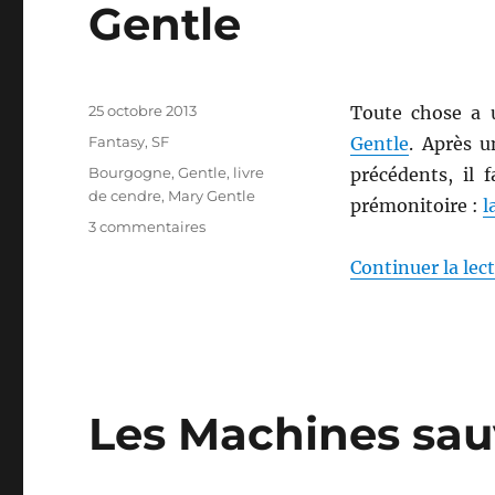
Gentle
Publié
25 octobre 2013
Toute chose a 
le
Catégories
Fantasy
,
SF
Gentle
. Après 
Étiquettes
Bourgogne
,
Gentle
,
livre
précédents, il 
de cendre
,
Mary Gentle
prémonitoire :
l
sur
3 commentaires
La
Continuer la lec
dispersion
des
ténèbres,
de
Mary
Gentle
Les Machines sau