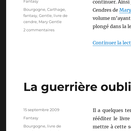
Catégories
Fantasy
continuer. Ainsi
Étiquettes
Bourgogne
,
Carthage
,
Cendres de
Mary
fantasy
,
Gentle
,
livre de
volume m’ayant 
cendre
,
Mary Gentle
plongé dans la l
sur
2 commentaires
La
puissance
Continuer la lec
de
Carthage,
de
Mary
Gentle
La guerrière oubl
Publié
15 septembre 2009
Il a quelques t
le
Catégories
Fantasy
rééditer le liv
Étiquettes
Bourgogne
,
livre de
mettre à cette 