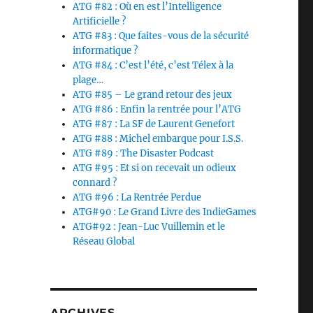
ATG #82 : Où en est l’Intelligence
Artificielle ?
ATG #83 : Que faites-vous de la sécurité
informatique ?
ATG #84 : C’est l’été, c’est Télex à la
plage…
ATG #85 – Le grand retour des jeux
ATG #86 : Enfin la rentrée pour l’ATG
ATG #87 : La SF de Laurent Genefort
ATG #88 : Michel embarque pour I.S.S.
ATG #89 : The Disaster Podcast
ATG #95 : Et si on recevait un odieux
connard ?
ATG #96 : La Rentrée Perdue
ATG#90 : Le Grand Livre des IndieGames
ATG#92 : Jean-Luc Vuillemin et le
Réseau Global
ARCHIVES