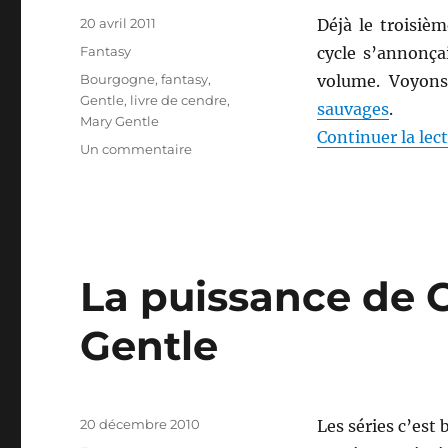
Publié
20 avril 2011
Déjà le troisiè
le
Catégories
Fantasy
cycle s’annonça
Étiquettes
Bourgogne
,
fantasy
,
volume. Voyons
Gentle
,
livre de cendre
,
sauvages
.
Mary Gentle
Continuer la lec
sur
Un commentaire
Les
Machines
sauvages,
de
Mary
Gentle
La puissance de 
Gentle
Publié
20 décembre 2010
Les séries c’est
le