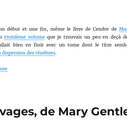
un début et une fin, même le livre de Cendre de
Ma
un
troisième volume
que je trouvais un peu en deçà d
fallait bien en finir avec un tome dont le titre semb
a dispersion des ténèbres
.
de « La dispersion des ténèbres, de Mary Gentle »
ture
vages, de Mary Gentl