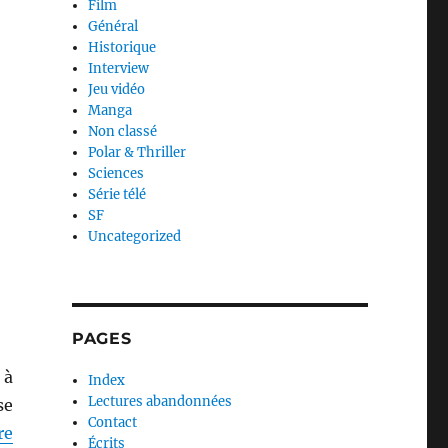
Film
Général
Historique
Interview
Jeu vidéo
Manga
Non classé
Polar & Thriller
Sciences
Série télé
SF
Uncategorized
PAGES
 à
Index
Lectures abandonnées
se
Contact
re
Écrits