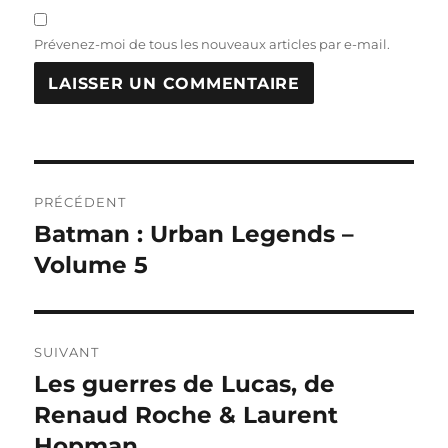
Prévenez-moi de tous les nouveaux articles par e-mail.
Navigation
PRÉCÉDENT
de
Batman : Urban Legends –
Publication
précédente :
Volume 5
l’article
SUIVANT
Les guerres de Lucas, de
Publication
suivante :
Renaud Roche & Laurent
Hopman