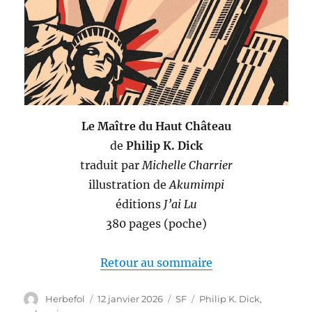
Le Maître du Haut Château
de
Philip K. Dick
traduit par
Michelle Charrier
illustration de
Akumimpi
éditions
J’ai Lu
380 pages (poche)
Retour au sommaire
Auteur
Publié
Catégories
Étiquettes
Herbefol
12 janvier 2026
SF
Philip K. Dick
,