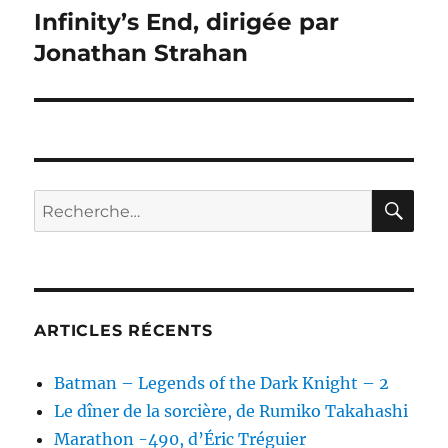
Infinity’s End, dirigée par
Publication
suivante :
Jonathan Strahan
RE
Recherche
pour :
ARTICLES RÉCENTS
Batman – Legends of the Dark Knight – 2
Le dîner de la sorcière, de Rumiko Takahashi
Marathon -490, d’Éric Tréguier