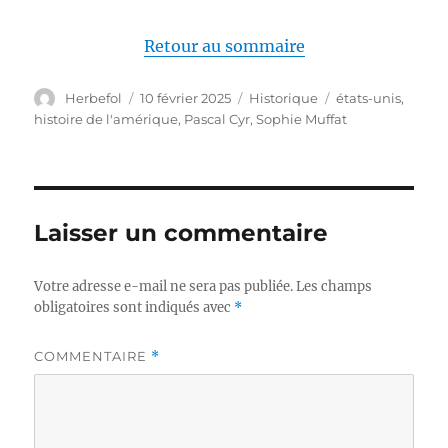
Retour au sommaire
Auteur
Publié
Catégories
Étiquettes
Herbefol
10 février 2025
Historique
états-unis
,
le
histoire de l'amérique
,
Pascal Cyr
,
Sophie Muffat
Laisser un commentaire
Votre adresse e-mail ne sera pas publiée.
Les champs
obligatoires sont indiqués avec
*
COMMENTAIRE
*