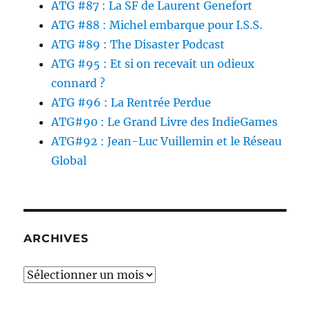
ATG #87 : La SF de Laurent Genefort
ATG #88 : Michel embarque pour I.S.S.
ATG #89 : The Disaster Podcast
ATG #95 : Et si on recevait un odieux
connard ?
ATG #96 : La Rentrée Perdue
ATG#90 : Le Grand Livre des IndieGames
ATG#92 : Jean-Luc Vuillemin et le Réseau
Global
ARCHIVES
Archives