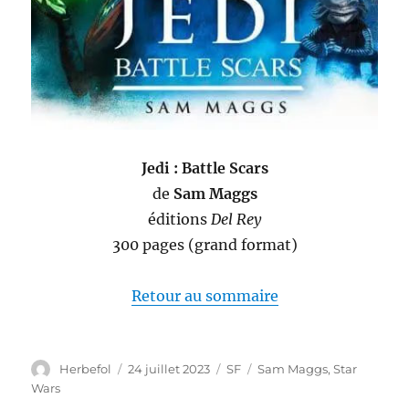
Jedi : Battle Scars
de
Sam Maggs
éditions
Del Rey
300 pages (grand format)
Retour au sommaire
Auteur
Publié
Catégories
Étiquettes
Herbefol
24 juillet 2023
SF
Sam Maggs
,
Star
le
Wars