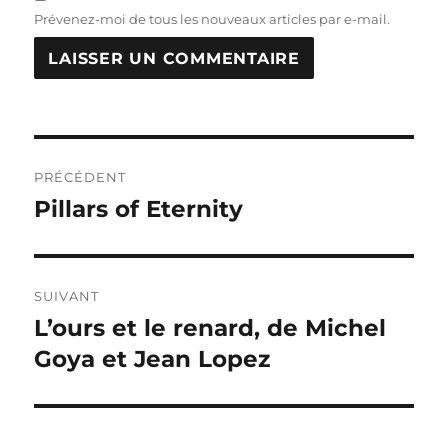
Prévenez-moi de tous les nouveaux articles par e-mail.
Navigation
PRÉCÉDENT
de
Pillars of Eternity
Publication
précédente :
l’article
SUIVANT
L’ours et le renard, de Michel
Publication
suivante :
Goya et Jean Lopez