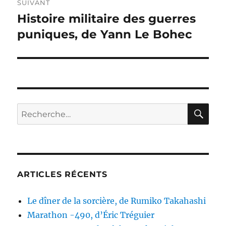
SUIVANT
Histoire militaire des guerres
Publication
suivante :
puniques, de Yann Le Bohec
RE
Recherche
pour :
ARTICLES RÉCENTS
Le dîner de la sorcière, de Rumiko Takahashi
Marathon -490, d’Éric Tréguier