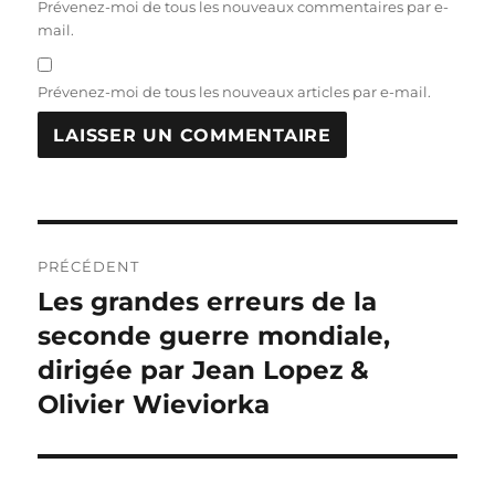
Prévenez-moi de tous les nouveaux commentaires par e-
mail.
Prévenez-moi de tous les nouveaux articles par e-mail.
Navigation
PRÉCÉDENT
de
Les grandes erreurs de la
Publication
précédente :
seconde guerre mondiale,
l’article
dirigée par Jean Lopez &
Olivier Wieviorka