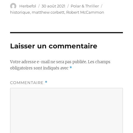
Auteur
Publié
Catégories
Étiquettes
Herbefol
30 août 2021
Polar & Thriller
le
historique
,
matthew corbett
,
Robert McCammon
Laisser un commentaire
Votre adresse e-mail ne sera pas publiée.
Les champs
obligatoires sont indiqués avec
*
COMMENTAIRE
*