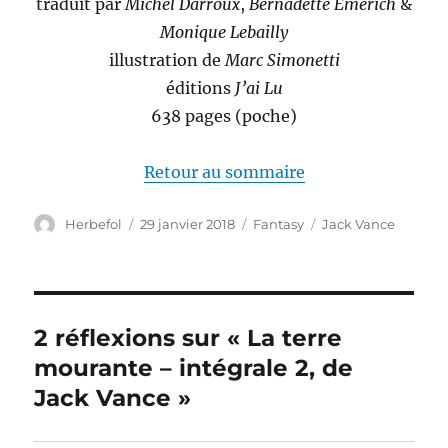
traduit par
Michel Darroux
,
Bernadette Emerich
&
Monique Lebailly
illustration de
Marc Simonetti
éditions
J’ai Lu
638 pages (poche)
Retour au sommaire
Auteur
Publié
Catégories
Étiquettes
Herbefol
29 janvier 2018
Fantasy
Jack Vance
le
2 réflexions sur « La terre
mourante – intégrale 2, de
Jack Vance »