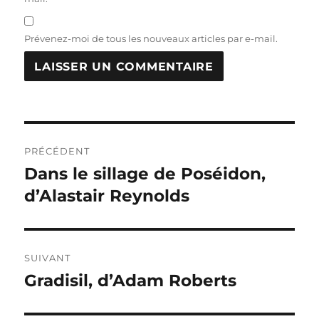
Prévenez-moi de tous les nouveaux articles par e-mail.
Navigation
PRÉCÉDENT
de
Dans le sillage de Poséidon,
Publication
précédente :
d’Alastair Reynolds
l’article
SUIVANT
Gradisil, d’Adam Roberts
Publication
suivante :