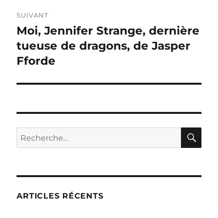
SUIVANT
Moi, Jennifer Strange, dernière
Publication
suivante :
tueuse de dragons, de Jasper
Fforde
RE
Recherche
pour :
ARTICLES RÉCENTS