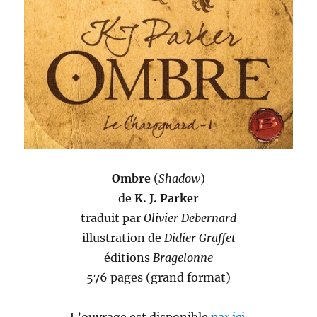
Ombre
(
Shadow
)
de
K. J. Parker
traduit par
Olivier Debernard
illustration de
Didier Graffet
éditions
Bragelonne
576 pages (grand format)
L’ouvrage est disponible
par ici
.