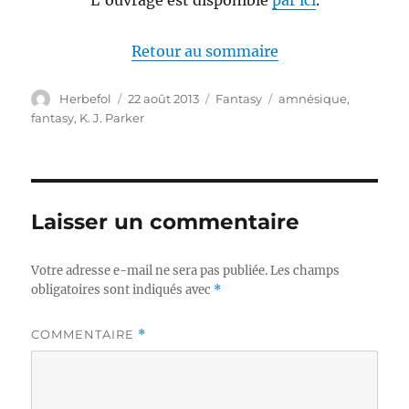
Retour au sommaire
Auteur
Publié
Catégories
Étiquettes
Herbefol
22 août 2013
Fantasy
amnésique
,
le
fantasy
,
K. J. Parker
Laisser un commentaire
Votre adresse e-mail ne sera pas publiée.
Les champs
obligatoires sont indiqués avec
*
COMMENTAIRE
*