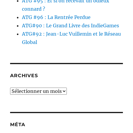
ATG #95 : Et si on recevait un odieux
connard ?
ATG #96 : La Rentrée Perdue
ATG#90 : Le Grand Livre des IndieGames
ATG#92 : Jean-Luc Vuillemin et le Réseau
Global
ARCHIVES
Archives
MÉTA