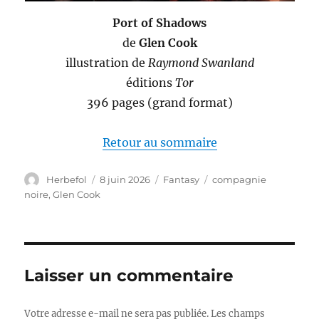
Port of Shadows
de
Glen Cook
illustration de
Raymond Swanland
éditions
Tor
396 pages (grand format)
Retour au sommaire
Auteur
Publié
Catégories
Étiquettes
Herbefol
8 juin 2026
Fantasy
compagnie
le
noire
,
Glen Cook
Laisser un commentaire
Votre adresse e-mail ne sera pas publiée.
Les champs