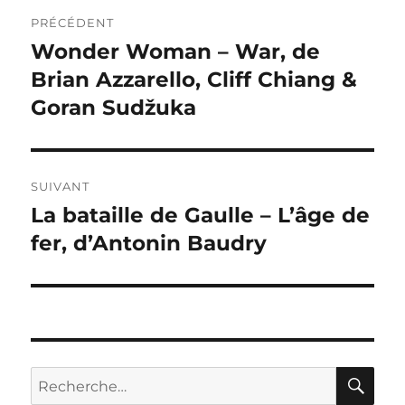
Navigation
PRÉCÉDENT
de
Wonder Woman – War, de
Publication
précédente :
Brian Azzarello, Cliff Chiang &
l’article
Goran Sudžuka
SUIVANT
La bataille de Gaulle – L’âge de
Publication
suivante :
fer, d’Antonin Baudry
RE
Recherche
pour :