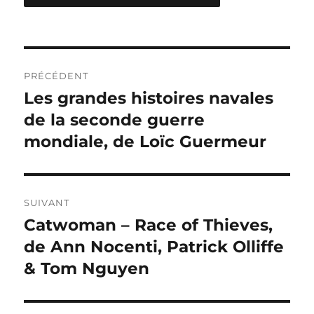
Navigation
PRÉCÉDENT
de
Les grandes histoires navales
Publication
précédente :
de la seconde guerre
l’article
mondiale, de Loïc Guermeur
SUIVANT
Catwoman – Race of Thieves,
Publication
suivante :
de Ann Nocenti, Patrick Olliffe
& Tom Nguyen