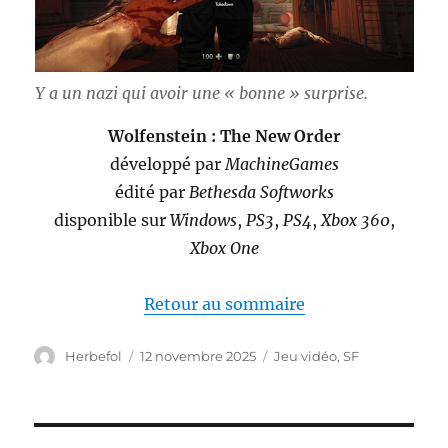
Y a un nazi qui avoir une « bonne » surprise.
Wolfenstein : The New Order
développé par
MachineGames
édité par
Bethesda Softworks
disponible sur
Windows
,
PS3
,
PS4
,
Xbox 360
,
Xbox One
Retour au sommaire
Auteur
Publié
Catégories
Herbefol
12 novembre 2025
Jeu vidéo
,
SF
le