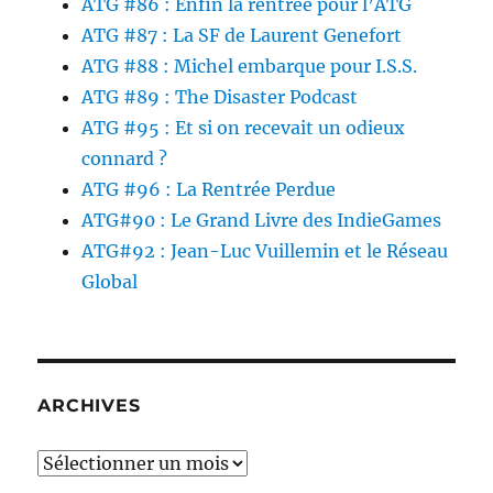
ATG #86 : Enfin la rentrée pour l’ATG
ATG #87 : La SF de Laurent Genefort
ATG #88 : Michel embarque pour I.S.S.
ATG #89 : The Disaster Podcast
ATG #95 : Et si on recevait un odieux
connard ?
ATG #96 : La Rentrée Perdue
ATG#90 : Le Grand Livre des IndieGames
ATG#92 : Jean-Luc Vuillemin et le Réseau
Global
ARCHIVES
Archives