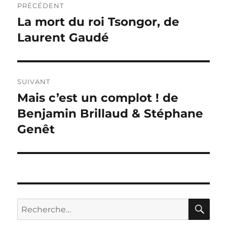
PRÉCÉDENT
de
La mort du roi Tsongor, de
Publication
précédente :
Laurent Gaudé
l’article
SUIVANT
Mais c’est un complot ! de
Publication
suivante :
Benjamin Brillaud & Stéphane
Genêt
RE
Recherche
pour :