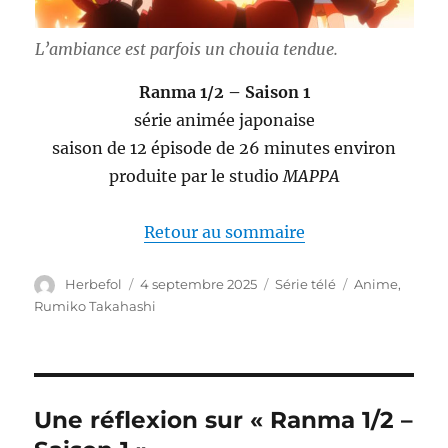
L’ambiance est parfois un chouia tendue.
Ranma 1/2 – Saison 1
série animée japonaise
saison de 12 épisode de 26 minutes environ
produite par le studio
MAPPA
Retour au sommaire
Auteur
Publié
Catégories
Étiquettes
Herbefol
4 septembre 2025
Série télé
Anime
,
le
Rumiko Takahashi
Une réflexion sur « Ranma 1/2 –