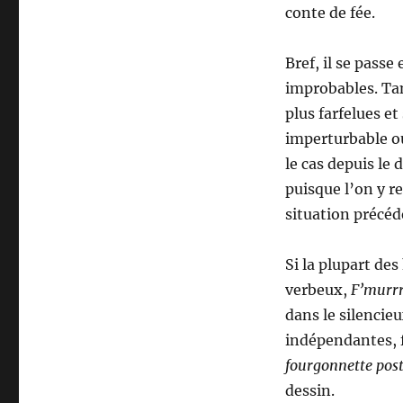
conte de fée.
Bref, il se pass
improbables. Tan
plus farfelues et
imperturbable ou
le cas depuis le 
puisque l’on y r
situation précéd
Si la plupart des
verbeux,
F’murr
dans le silencie
indépendantes, 
fourgonnette pos
dessin.