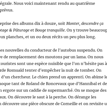
tégrale. Nous voici maintenant rendu au quatrième
prévus.
reprise des albums dix à douze, soit
Monter, descendre ça
tage & Pâturage
et
Bouge tranquille
. On y trouve beaucou
eux planches, et un ou deux récits un peu plus long.
es nouvelles du conducteur de l’autobus suspendu. On
ive de remplacement des moutons par un lama. On nous
 touristes sont une espèce nuisible que l’on n’hésite pas à
arde Romuald tenter d’empêcher la nuit de tomber. On
ite d’un chercheur. Le chien prend un apprenti. On abime l
moque tant de Roland de Roncevaux que d’Hannibal et de
On ergote sur un caddie de supermarché. On se moque des
ux. On découvre le saut à la perche. On dérange les
 découvre une pièce obscure de Corneille et on revisite 