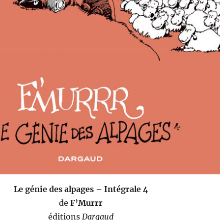
Le génie des alpages – Intégrale 4
de
F’Murrr
éditions
Dargaud