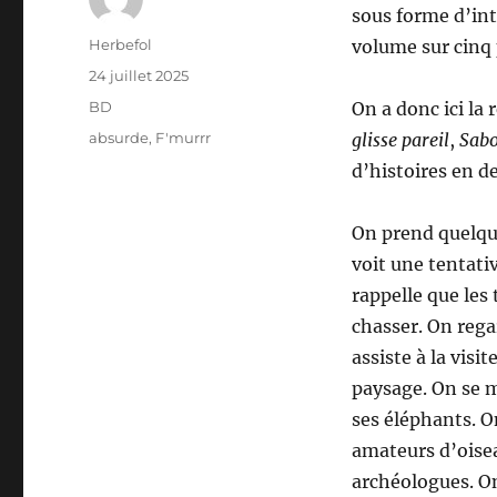
sous forme d’in
Auteur
Herbefol
volume sur cinq 
Publié
24 juillet 2025
le
Catégories
BD
On a donc ici la 
Étiquettes
absurde
,
F'murrr
glisse pareil
,
Sabo
d’histoires en d
On prend quelqu
voit une tentat
rappelle que les
chasser. On reg
assiste à la vis
paysage. On se 
ses éléphants. 
amateurs d’oisea
archéologues. On