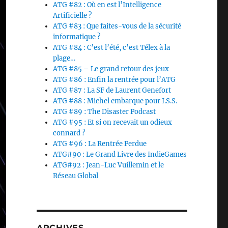
ATG #82 : Où en est l’Intelligence
Artificielle ?
ATG #83 : Que faites-vous de la sécurité
informatique ?
ATG #84 : C’est l’été, c’est Télex à la
plage…
ATG #85 – Le grand retour des jeux
ATG #86 : Enfin la rentrée pour l’ATG
ATG #87 : La SF de Laurent Genefort
ATG #88 : Michel embarque pour I.S.S.
ATG #89 : The Disaster Podcast
ATG #95 : Et si on recevait un odieux
connard ?
ATG #96 : La Rentrée Perdue
ATG#90 : Le Grand Livre des IndieGames
ATG#92 : Jean-Luc Vuillemin et le
Réseau Global
ARCHIVES