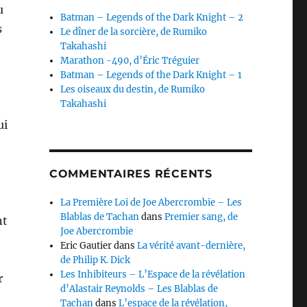
u
Batman – Legends of the Dark Knight – 2
s
Le dîner de la sorcière, de Rumiko
Takahashi
Marathon -490, d’Éric Tréguier
Batman – Legends of the Dark Knight – 1
Les oiseaux du destin, de Rumiko
Takahashi
ui
COMMENTAIRES RÉCENTS
La Première Loi de Joe Abercrombie – Les
Blablas de Tachan
dans
Premier sang, de
nt
Joe Abercrombie
Eric Gautier
dans
La vérité avant-dernière,
de Philip K. Dick
Les Inhibiteurs – L’Espace de la révélation
r
d’Alastair Reynolds – Les Blablas de
Tachan
dans
L’espace de la révélation,