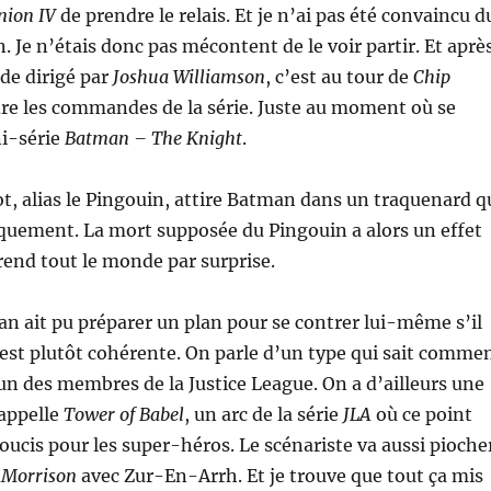
nion IV
de prendre le relais. Et je n’ai pas été convaincu d
n. Je n’étais donc pas mécontent de le voir partir. Et aprè
de dirigé par
Joshua Williamson
, c’est au tour de
Chip
re les commandes de la série. Juste au moment où se
ni-série
Batman – The Knight
.
, alias le Pingouin, attire Batman dans un traquenard q
quement. La mort supposée du Pingouin a alors un effet
rend tout le monde par surprise.
n ait pu préparer un plan pour se contrer lui-même s’il
 est plutôt cohérente. On parle d’un type qui sait comme
un des membres de la Justice League. On a d’ailleurs une
rappelle
Tower of Babel
, un arc de la série
JLA
où ce point
ucis pour les super-héros. Le scénariste va aussi pioche
 Morrison
avec Zur-En-Arrh. Et je trouve que tout ça mis