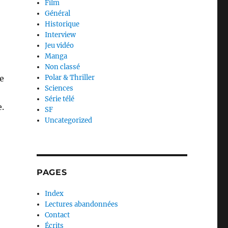
Film
Général
Historique
Interview
Jeu vidéo
Manga
Non classé
te
Polar & Thriller
Sciences
Série télé
e.
SF
Uncategorized
PAGES
Index
Lectures abandonnées
Contact
Écrits