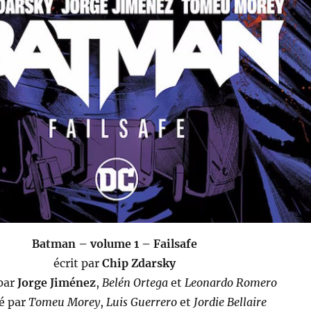
Batman – volume 1 – Failsafe
écrit par
Chip Zdarsky
par
Jorge Jiménez
,
Belén Ortega
et
Leonardo Romero
sé par
Tomeu Morey
,
Luis Guerrero
et
Jordie Bellaire