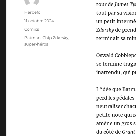
tour de
James Ty
Auteur
Herbefol
tout par sa visio
Publié
11 octobre 2024
un petit intermè
le
Catégories
Comics
Zdarsky
de prend
Étiquettes
Batman
,
Chip Zdarsky
,
terminait sa mi
super-héros
Oswald Cobblepot
se termine tragi
inattendu, qui p
L’idée que Batma
perd les pédales
neutraliser chac
petite note qui 
amène un gros so
du côté de
Grant