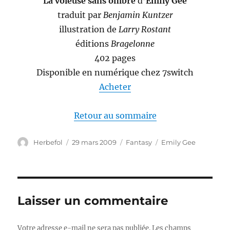
La voleuse sans ombre
d’
Emily Gee
traduit par
Benjamin Kuntzer
illustration de
Larry Rostant
éditions
Bragelonne
402 pages
Disponible en numérique chez 7switch
Acheter
Retour au sommaire
Auteur
Publié
Catégories
Étiquettes
Herbefol
29 mars 2009
Fantasy
Emily Gee
le
Laisser un commentaire
Votre adresse e-mail ne sera pas publiée.
Les champs