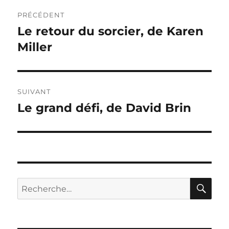
Navigation
PRÉCÉDENT
de
Le retour du sorcier, de Karen
Publication
précédente :
Miller
l’article
SUIVANT
Le grand défi, de David Brin
Publication
suivante :
RE
Recherche
pour :