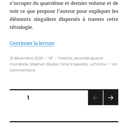
s’occuper du quatrième et dernier volume et de
voir ce que propose l’auteur pour expliquer les
éléments singuliers dispersés à travers cette
tétralogie.
de « Weaver, de Stephen Baxter
Continuer la lecture
Publié
Catégories
Étiquettes
21 décembre 2020
SF
histoire
,
seconde guerre
le
mondiale
,
Stephen Baxter
,
time's tapestry
,
uchronie
Un
sur
commentaire
Weaver,
de
Stephen
Baxter
Pagination
PAGE
1
PAG
des
E
SUIV
publications
ANT