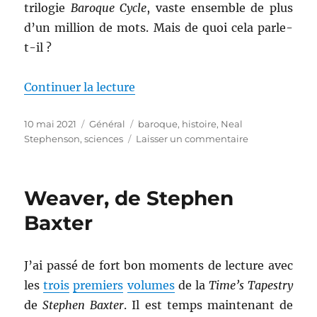
trilogie
Baroque Cycle
, vaste ensemble de plus
d’un million de mots. Mais de quoi cela parle-
t-il ?
de « The Baroque Cycle, de Nea
Continuer la lecture
Publié
Catégories
Étiquettes
10 mai 2021
Général
baroque
,
histoire
,
Neal
le
sur
Stephenson
,
sciences
Laisser un commentaire
The
Baroque
Cycle,
Weaver, de Stephen
de
Neal
Baxter
Stephenson
J’ai passé de fort bon moments de lecture avec
les
trois
premiers
volumes
de la
Time’s Tapestry
de
Stephen Baxter
. Il est temps maintenant de