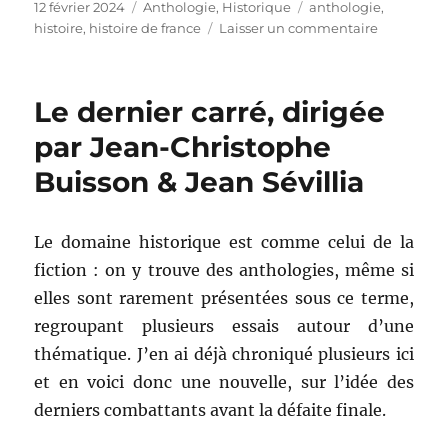
Publié
Catégories
Étiquettes
12 février 2024
Anthologie
,
Historique
anthologie
,
le
sur
histoire
,
histoire de france
Laisser un commentaire
Les
grandes
décisions
Le dernier carré, dirigée
de
l’histoire
par Jean-Christophe
de
Buisson & Jean Sévillia
France,
dirigée
par
Patrice
Le domaine historique est comme celui de la
Gueniffey
fiction : on y trouve des anthologies, même si
et
elles sont rarement présentées sous ce terme,
François-
Guillaume
regroupant plusieurs essais autour d’une
Lorrain
thématique. J’en ai déjà chroniqué plusieurs ici
et en voici donc une nouvelle, sur l’idée des
derniers combattants avant la défaite finale.