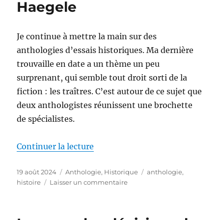
Haegele
Je continue à mettre la main sur des
anthologies d’essais historiques. Ma dernière
trouvaille en date a un thème un peu
surprenant, qui semble tout droit sorti de la
fiction : les traîtres. C’est autour de ce sujet que
deux anthologistes réunissent une brochette
de spécialistes.
de « Traîtres : nouvelle histoire
Continuer la lecture
Publié
Catégories
Étiquettes
19 août 2024
Anthologie
,
Historique
anthologie
,
le
sur
histoire
Laisser un commentaire
Traîtres
:
nouvelle