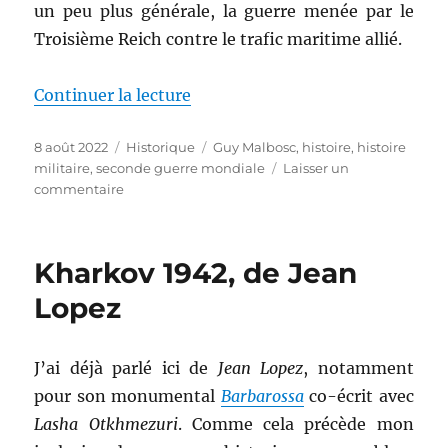
un peu plus générale, la guerre menée par le
Troisième Reich contre le trafic maritime allié.
de « La bataille de l’Atlantique,
Continuer la lecture
Publié
Catégories
Étiquettes
8 août 2022
Historique
Guy Malbosc
,
histoire
,
histoire
le
militaire
,
seconde guerre mondiale
Laisser un
sur
commentaire
La
bataille
de
Kharkov 1942, de Jean
l’Atlantique,
de
Lopez
Guy
Malbosc
J’ai déjà parlé ici de
Jean Lopez
, notamment
pour son monumental
Barbarossa
co-écrit avec
Lasha Otkhmezuri
. Comme cela précède mon