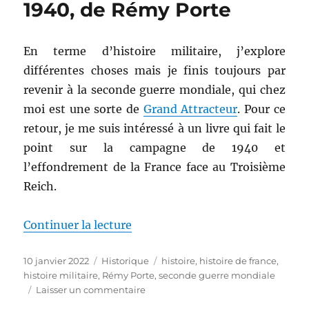
1940, de Rémy Porte
Jean
Lopez
En terme d’histoire militaire, j’explore
différentes choses mais je finis toujours par
revenir à la seconde guerre mondiale, qui chez
moi est une sorte de
Grand Attracteur
. Pour ce
retour, je me suis intéressé à un livre qui fait le
point sur la campagne de 1940 et
l’effondrement de la France face au Troisième
Reich.
de « 1940, de Rémy Porte »
Continuer la lecture
Publié
Catégories
Étiquettes
10 janvier 2022
Historique
histoire
,
histoire de france
,
le
histoire militaire
,
Rémy Porte
,
seconde guerre mondiale
sur
Laisser un commentaire
1940,