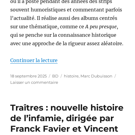
où il a posté pendant des années des strips
souvent humoristiques et commentant parfois
l’actualité. Il réalise aussi des albums centrés
sur une thématique, comme ce
A peu presque
,
qui se penche sur la connaissance historique
avec une approche de la rigueur assez aléatoire.
de « A peu presque, de Marc Dub
Continuer la lecture
Publié
Catégories
Étiquettes
18 septembre 2025
BD
histoire
,
Marc Dubuisson
le
sur
Laisser un commentaire
A
peu
presque,
Traîtres : nouvelle histoire
de
Marc
de l’infamie, dirigée par
Dubuisson
Franck Favier et Vincent