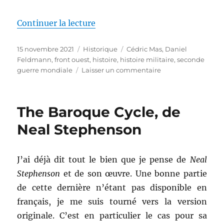
de « La campagne du Rhin, de D
Continuer la lecture
Publié
Catégories
Étiquettes
15 novembre 2021
Historique
Cédric Mas
,
Daniel
le
Feldmann
,
front ouest
,
histoire
,
histoire militaire
,
seconde
sur
guerre mondiale
Laisser un commentaire
La
campagne
du
The Baroque Cycle, de
Rhin,
de
Neal Stephenson
Daniel
Feldmann
&
J’ai déjà dit tout le bien que je pense de
Neal
Cédric
Stephenson
et de son œuvre. Une bonne partie
Mas
de cette dernière n’étant pas disponible en
français, je me suis tourné vers la version
originale. C’est en particulier le cas pour sa