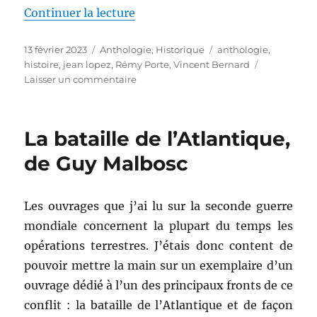
de « Le dernier carré, dirigée pa
Continuer la lecture
Publié
Catégories
Étiquettes
13 février 2023
Anthologie
,
Historique
anthologie
,
le
histoire
,
jean lopez
,
Rémy Porte
,
Vincent Bernard
sur
Laisser un commentaire
Le
dernier
carré,
La bataille de l’Atlantique,
dirigée
par
de Guy Malbosc
Jean-
Christophe
Buisson
Les ouvrages que j’ai lu sur la seconde guerre
&
mondiale concernent la plupart du temps les
Jean
Sévillia
opérations terrestres. J’étais donc content de
pouvoir mettre la main sur un exemplaire d’un
ouvrage dédié à l’un des principaux fronts de ce
conflit : la bataille de l’Atlantique et de façon