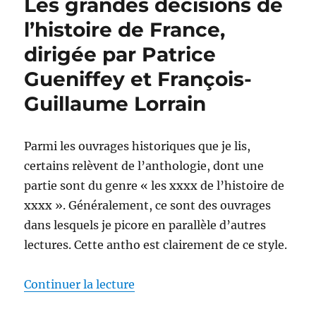
Les grandes décisions de
histoire
de
l’histoire de France,
l’infamie,
dirigée par Patrice
dirigée
par
Gueniffey et François-
Franck
Favier
Guillaume Lorrain
et
Vincent
Haegele
Parmi les ouvrages historiques que je lis,
certains relèvent de l’anthologie, dont une
partie sont du genre « les xxxx de l’histoire de
xxxx ». Généralement, ce sont des ouvrages
dans lesquels je picore en parallèle d’autres
lectures. Cette antho est clairement de ce style.
de « Les grandes décisions de l’
Continuer la lecture