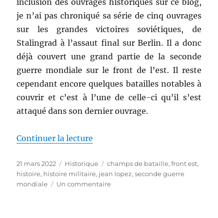
inclusion des ouvrages historiques sur ce blog,
je n’ai pas chroniqué sa série de cinq ouvrages
sur les grandes victoires soviétiques, de
Stalingrad à l’assaut final sur Berlin. Il a donc
déjà couvert une grand partie de la seconde
guerre mondiale sur le front de l’est. Il reste
cependant encore quelques batailles notables à
couvrir et c’est à l’une de celle-ci qu’il s’est
attaqué dans son dernier ouvrage.
de « Kharkov 1942, de Jean Lope
Continuer la lecture
Publié
Catégories
Étiquettes
21 mars 2022
Historique
champs de bataille
,
front est
,
le
histoire
,
histoire militaire
,
jean lopez
,
seconde guerre
sur
mondiale
Un commentaire
Kharkov
1942,
de