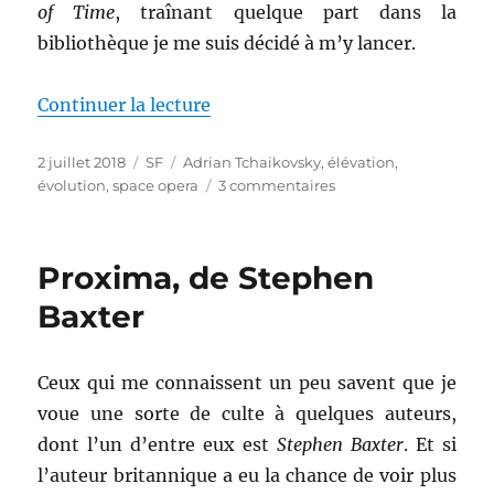
of Time
, traînant quelque part dans la
bibliothèque je me suis décidé à m’y lancer.
de « Dans la toile du temps, d’
Continuer la lecture
Publié
Catégories
Étiquettes
2 juillet 2018
SF
Adrian Tchaikovsky
,
élévation
,
le
sur
évolution
,
space opera
3 commentaires
Dans
la
toile
Proxima, de Stephen
du
temps,
Baxter
d’Adrian
Tchaikovsky
Ceux qui me connaissent un peu savent que je
voue une sorte de culte à quelques auteurs,
dont l’un d’entre eux est
Stephen Baxter
. Et si
l’auteur britannique a eu la chance de voir plus