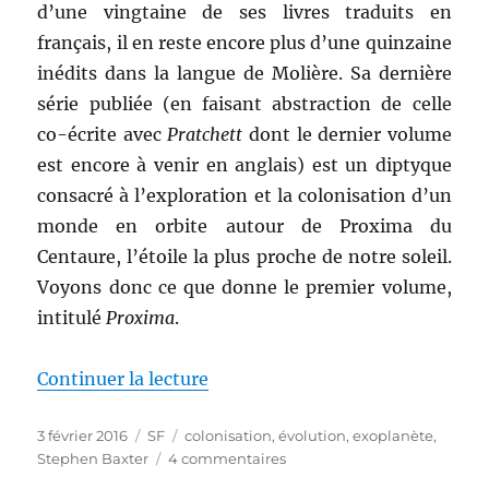
d’une vingtaine de ses livres traduits en
français, il en reste encore plus d’une quinzaine
inédits dans la langue de Molière. Sa dernière
série publiée (en faisant abstraction de celle
co-écrite avec
Pratchett
dont le dernier volume
est encore à venir en anglais) est un diptyque
consacré à l’exploration et la colonisation d’un
monde en orbite autour de Proxima du
Centaure, l’étoile la plus proche de notre soleil.
Voyons donc ce que donne le premier volume,
intitulé
Proxima
.
de « Proxima, de Stephen Baxte
Continuer la lecture
Publié
Catégories
Étiquettes
3 février 2016
SF
colonisation
,
évolution
,
exoplanète
,
le
sur
Stephen Baxter
4 commentaires
Proxima,