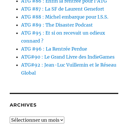
ATG #86 : Enfin la rentrée pour l’ATG
ATG #87 : La SF de Laurent Genefort
ATG #88 : Michel embarque pour I.S.S.
ATG #89 : The Disaster Podcast
ATG #95 : Et si on recevait un odieux
connard ?
ATG #96 : La Rentrée Perdue
ATG#90 : Le Grand Livre des IndieGames
ATG#92 : Jean-Luc Vuillemin et le Réseau
Global
ARCHIVES
Archives