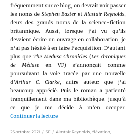
fréquemment sur ce blog, on devrait voir passer
les noms de
Stephen Baxter
et
Alastair Reynolds
,
deux des grands noms de la science-fiction
britannique. Aussi, lorsque j’ai vu qu’ils
devaient écrire un ouvrage en collaboration, je
n’ai pas hésité à en faire l’acquisition. D’autant
plus que
The Medusa Chronicles
(
Les chroniques
de Méduse
en VF) s’annonçait comme
poursuivant la voie tracée par une nouvelle
d’
Arthur C. Clarke
, autre auteur que j’ai
beaucoup apprécié. Puis le roman a patienté
tranquillement dans ma bibliothèque, jusqu’à
ce que je me décide à m’en occuper.
de « Les chroniques de Méduse, 
Continuer la lecture
Publié
Catégories
Étiquettes
25 octobre 2021
SF
Alastair Reynolds
,
élévation
,