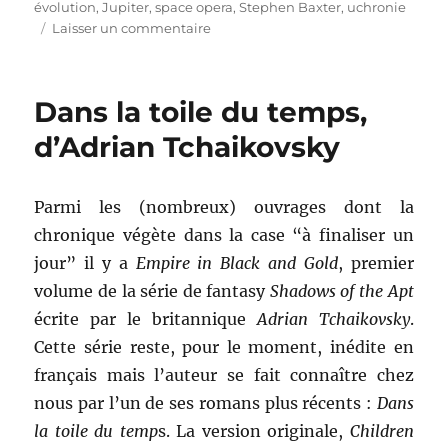
le
évolution
,
Jupiter
,
space opera
,
Stephen Baxter
,
uchronie
sur
Laisser un commentaire
Les
chroniques
de
Dans la toile du temps,
Méduse,
de
d’Adrian Tchaikovsky
Stephen
Baxter
&
Parmi les (nombreux) ouvrages dont la
Alastair
chronique végète dans la case “à finaliser un
Reynolds
jour” il y a
Empire in Black and Gold
, premier
volume de la série de fantasy
Shadows of the Apt
écrite par le britannique
Adrian Tchaikovsky
.
Cette série reste, pour le moment, inédite en
français mais l’auteur se fait connaître chez
nous par l’un de ses romans plus récents :
Dans
la toile du temp
s. La version originale,
Children