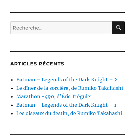
de
Stephen
Baxter
RE
Recherche
pour :
ARTICLES RÉCENTS
Batman – Legends of the Dark Knight – 2
Le dîner de la sorcière, de Rumiko Takahashi
Marathon -490, d’Éric Tréguier
Batman – Legends of the Dark Knight – 1
Les oiseaux du destin, de Rumiko Takahashi