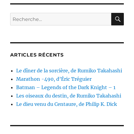
du
désert,
dirigé
RE
Recherche
par
pour :
Nicola
Labanca,
David
Reynolds
&
ARTICLES RÉCENTS
Olivier
Wieviorka
Le dîner de la sorcière, de Rumiko Takahashi
Marathon -490, d’Éric Tréguier
Batman – Legends of the Dark Knight – 1
Les oiseaux du destin, de Rumiko Takahashi
Le dieu venu du Centaure, de Philip K. Dick