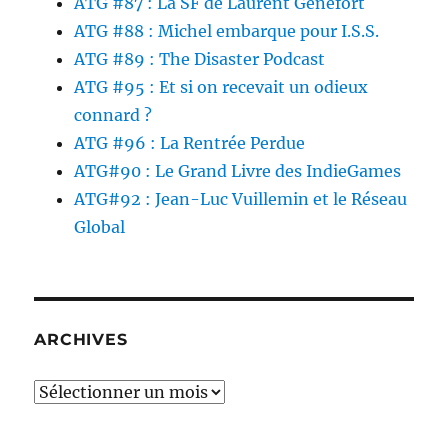
ATG #87 : La SF de Laurent Genefort
ATG #88 : Michel embarque pour I.S.S.
ATG #89 : The Disaster Podcast
ATG #95 : Et si on recevait un odieux
connard ?
ATG #96 : La Rentrée Perdue
ATG#90 : Le Grand Livre des IndieGames
ATG#92 : Jean-Luc Vuillemin et le Réseau
Global
ARCHIVES
Archives