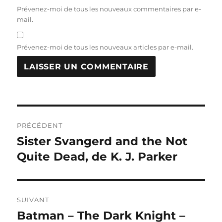
Prévenez-moi de tous les nouveaux commentaires par e-
mail.
Prévenez-moi de tous les nouveaux articles par e-mail.
Navigation
PRÉCÉDENT
de
Sister Svangerd and the Not
Publication
précédente :
Quite Dead, de K. J. Parker
l’article
SUIVANT
Batman – The Dark Knight –
Publication