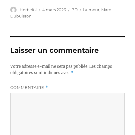
Auteur
Publié
Catégories
Étiquettes
Herbefol
4 mars 2026
BD
humour
,
Marc
le
Dubuisson
Laisser un commentaire
Votre adresse e-mail ne sera pas publiée.
Les champs
obligatoires sont indiqués avec
*
COMMENTAIRE
*