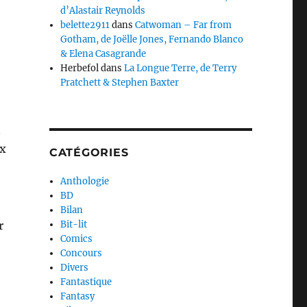
d’Alastair Reynolds
belette2911
dans
Catwoman – Far from
Gotham, de Joëlle Jones, Fernando Blanco
& Elena Casagrande
Herbefol
dans
La Longue Terre, de Terry
Pratchett & Stephen Baxter
n
ix
CATÉGORIES
Anthologie
BD
Bilan
r
Bit-lit
Comics
Concours
Divers
Fantastique
Fantasy