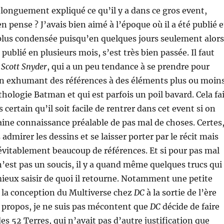
 longuement expliqué ce qu’il y a dans ce gros event,
n pense ? J’avais bien aimé à l’époque où il a été publié e
 plus condensée puisqu’en quelques jours seulement alors
 publié en plusieurs mois, s’est très bien passée. Il faut
e
Scott Snyder
, qui a un peu tendance à se prendre pour
n exhumant des références à des éléments plus ou moin
hologie Batman et qui est parfois un poil bavard. Cela fa
s certain qu’il soit facile de rentrer dans cet event si on
aine connaissance préalable de pas mal de choses. Certes
admirer les dessins et se laisser porter par le récit mais
vitablement beaucoup de références. Et si pour pas mal
 n’est pas un soucis, il y a quand même quelques trucs qui
eux saisir de quoi il retourne. Notamment une petite
 la conception du Multiverse chez
DC
à la sortie de l’ère
 propos, je ne suis pas mécontent que
DC
décide de faire
des 52 Terres, qui n’avait pas d’autre justification que