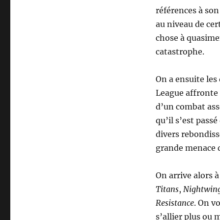
références à son
au niveau de cer
chose à quasimen
catastrophe.
On a ensuite le
League affronte 
d’un combat asse
qu’il s’est pass
divers rebondiss
grande menace de
On arrive alors à
Titans
,
Nightwin
Resistance
. On v
s’allier plus ou