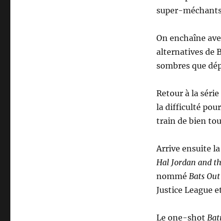
super-méchants
On enchaîne ave
alternatives de 
sombres que dépr
Retour à la séri
la difficulté pou
train de bien tou
Arrive ensuite l
Hal Jordan and t
nommé
Bats Out 
Justice League e
Le one-shot
Bat