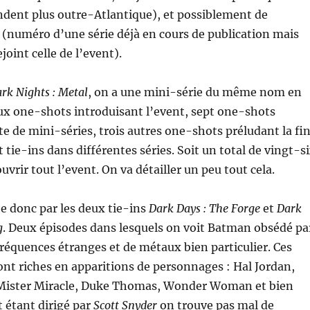
ndent plus outre-Atlantique), et possiblement de
 (numéro d’une série déjà en cours de publication mais
ejoint celle de l’event).
rk Nights : Metal
, on a une mini-série du même nom en
ux one-shots introduisant l’event, sept one-shots
e de mini-séries, trois autres one-shots préludant la fi
t tie-ins dans différentes séries. Soit un total de vingt-s
vrir tout l’event. On va détailler un peu tout cela.
e donc par les deux tie-ins
Dark Days : The Forge
et
Dark
g
. Deux épisodes dans lesquels on voit Batman obsédé pa
fréquences étranges et de métaux bien particulier. Ces
t riches en apparitions de personnages : Hal Jordan,
, Mister Miracle, Duke Thomas, Wonder Woman et bien
t étant dirigé par
Scott Snyder
on trouve pas mal de