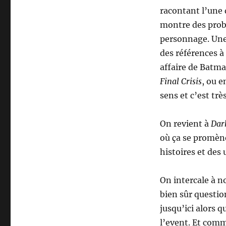
racontant l’une d
montre des probl
personnage. Une
des références à
affaire de Batma
Final Crisis
, ou 
sens et c’est très
On revient à
Dar
où ça se promène
histoires et des u
On intercale à n
bien sûr questio
jusqu’ici alors 
l’event. Et comme