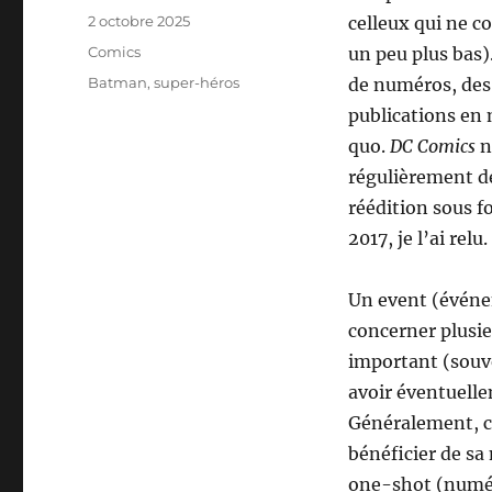
Publié
2 octobre 2025
celleux qui ne c
le
Catégories
Comics
un peu plus bas
Étiquettes
Batman
,
super-héros
de numéros, des 
publications en 
quo.
DC Comics
n
régulièrement d
réédition sous 
2017, je l’ai relu.
Un event (événe
concerner plusie
important (souve
avoir éventuelle
Généralement, ce
bénéficier de sa
one-shot (numér