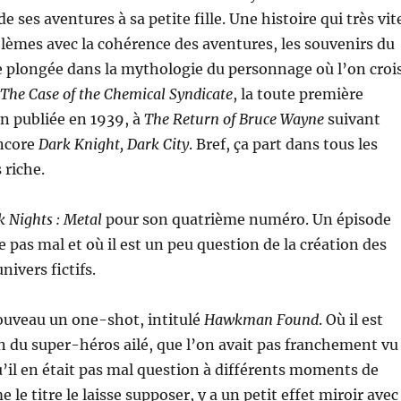
e ses aventures à sa petite fille. Une histoire qui très vit
èmes avec la cohérence des aventures, les souvenirs du
 plongée dans la mythologie du personnage où l’on croi
The Case of the Chemical Syndicate
, la toute première
n publiée en 1939, à
The Return of Bruce Wayne
suivant
encore
Dark Knight, Dark City
. Bref, ça part dans tous les
 riche.
k Nights : Metal
pour son quatrième numéro. Un épisode
 pas mal et où il est un peu question de la création des
nivers fictifs.
ouveau un one-shot, intitulé
Hawkman Found
. Où il est
n du super-héros ailé, que l’on avait pas franchement vu
qu’il en était pas mal question à différents moments de
 le titre le laisse supposer, y a un petit effet miroir avec