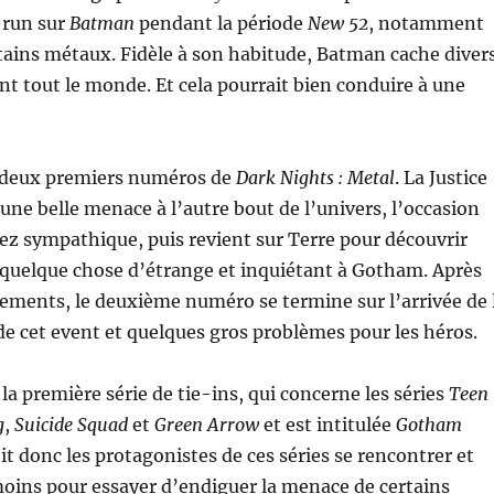
 run sur
Batman
pendant la période
New 52
, notamment
tains métaux. Fidèle à son habitude, Batman cache diver
t tout le monde. Et cela pourrait bien conduire à une
s deux premiers numéros de
Dark Nights : Metal
. La Justice
une belle menace à l’autre bout de l’univers, l’occasion
z sympathique, puis revient sur Terre pour découvrir
é quelque chose d’étrange et inquiétant à Gotham. Après
ements, le deuxième numéro se termine sur l’arrivée de 
 cet event et quelques gros problèmes pour les héros.
 la première série de tie-ins, qui concerne les séries
Teen
g
,
Suicide Squad
et
Green Arrow
et est intitulée
Gotham
oit donc les protagonistes de ces séries se rencontrer et
 moins pour essayer d’endiguer la menace de certains