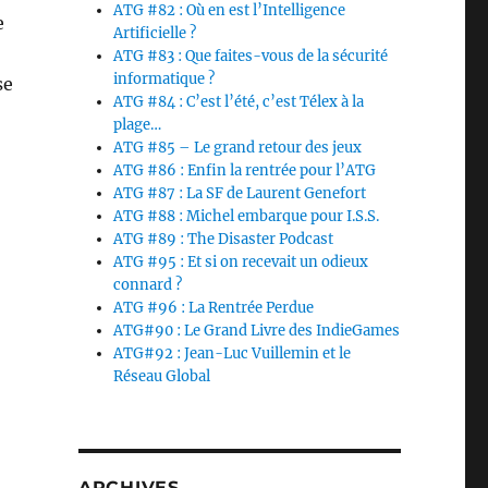
ATG #82 : Où en est l’Intelligence
e
Artificielle ?
ATG #83 : Que faites-vous de la sécurité
informatique ?
se
ATG #84 : C’est l’été, c’est Télex à la
plage…
ATG #85 – Le grand retour des jeux
ATG #86 : Enfin la rentrée pour l’ATG
ATG #87 : La SF de Laurent Genefort
ATG #88 : Michel embarque pour I.S.S.
ATG #89 : The Disaster Podcast
ATG #95 : Et si on recevait un odieux
connard ?
ATG #96 : La Rentrée Perdue
ATG#90 : Le Grand Livre des IndieGames
ATG#92 : Jean-Luc Vuillemin et le
Réseau Global
ARCHIVES