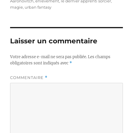
le
Aaronovitch
,
enlèvement
,
le dernier apprenti sorcier
,
magie
,
urban fantasy
Laisser un commentaire
Votre adresse e-mail ne sera pas publiée.
Les champs
obligatoires sont indiqués avec
*
COMMENTAIRE
*