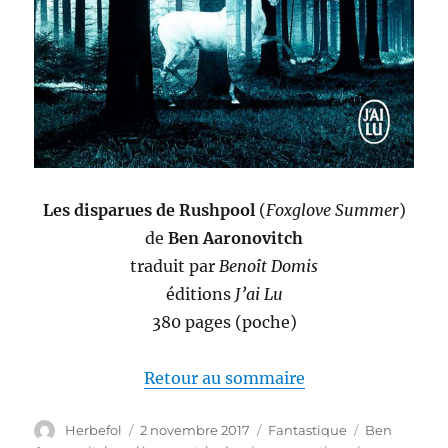
Les disparues de Rushpool
(
Foxglove Summer
)
de
Ben Aaronovitch
traduit par
Benoît Domis
éditions
J’ai Lu
380 pages (poche)
Retour au sommaire
Auteur
Publié
Catégories
Étiquettes
Herbefol
2 novembre 2017
Fantastique
Ben