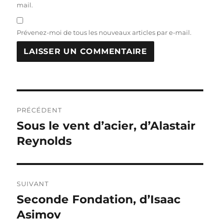
mail.
Prévenez-moi de tous les nouveaux articles par e-mail.
Navigation
PRÉCÉDENT
de
Sous le vent d’acier, d’Alastair
Publication
précédente :
Reynolds
l’article
SUIVANT
Seconde Fondation, d’Isaac
Publication
suivante :
Asimov