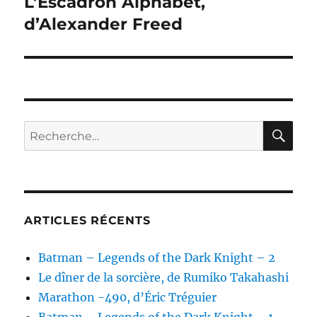
L’Escadron Alphabet,
Publication
suivante :
d’Alexander Freed
RE
Recherche
pour :
ARTICLES RÉCENTS
Batman – Legends of the Dark Knight – 2
Le dîner de la sorcière, de Rumiko Takahashi
Marathon -490, d’Éric Tréguier