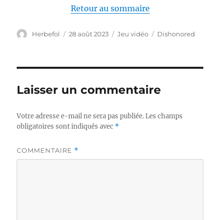
Retour au sommaire
Auteur
Publié
Catégories
Étiquettes
Herbefol
28 août 2023
Jeu vidéo
Dishonored
le
Laisser un commentaire
Votre adresse e-mail ne sera pas publiée.
Les champs
obligatoires sont indiqués avec
*
COMMENTAIRE
*