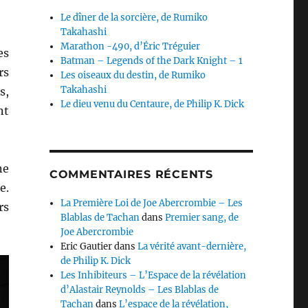
Le dîner de la sorcière, de Rumiko
Takahashi
Marathon -490, d’Éric Tréguier
es
Batman – Legends of the Dark Knight – 1
rs
Les oiseaux du destin, de Rumiko
Takahashi
s,
Le dieu venu du Centaure, de Philip K. Dick
nt
ne
COMMENTAIRES RÉCENTS
e.
La Première Loi de Joe Abercrombie – Les
rs
Blablas de Tachan
dans
Premier sang, de
Joe Abercrombie
Eric Gautier
dans
La vérité avant-dernière,
de Philip K. Dick
Les Inhibiteurs – L’Espace de la révélation
d’Alastair Reynolds – Les Blablas de
Tachan
dans
L’espace de la révélation,