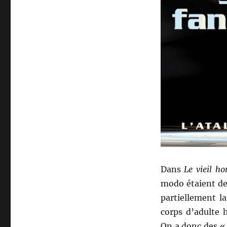
Dans
Le vieil h
modo étaient des
partiellement l
corps d’adulte 
On a donc des « 