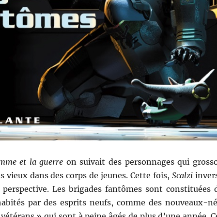
omme et la guerre
on suivait des personnages qui gross
 vieux dans des corps de jeunes. Cette fois,
Scalzi
inver
a perspective. Les brigades fantômes sont constituées 
habités par des esprits neufs, comme des nouveaux-né
vétérans » qui sont à peine âgés de plus d’une année. C