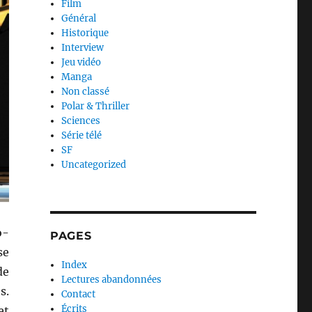
Film
Général
Historique
Interview
Jeu vidéo
Manga
Non classé
Polar & Thriller
Sciences
Série télé
SF
Uncategorized
o-
PAGES
se
Index
de
Lectures abandonnées
s.
Contact
Écrits
et