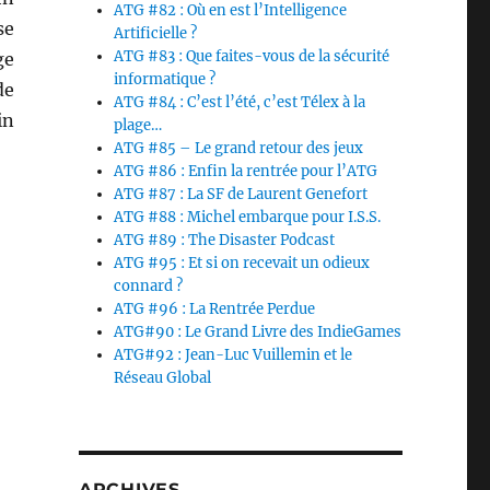
ATG #82 : Où en est l’Intelligence
se
Artificielle ?
ATG #83 : Que faites-vous de la sécurité
ge
informatique ?
de
ATG #84 : C’est l’été, c’est Télex à la
in
plage…
ATG #85 – Le grand retour des jeux
ATG #86 : Enfin la rentrée pour l’ATG
ATG #87 : La SF de Laurent Genefort
ATG #88 : Michel embarque pour I.S.S.
ATG #89 : The Disaster Podcast
ATG #95 : Et si on recevait un odieux
connard ?
ATG #96 : La Rentrée Perdue
ATG#90 : Le Grand Livre des IndieGames
ATG#92 : Jean-Luc Vuillemin et le
Réseau Global
ARCHIVES