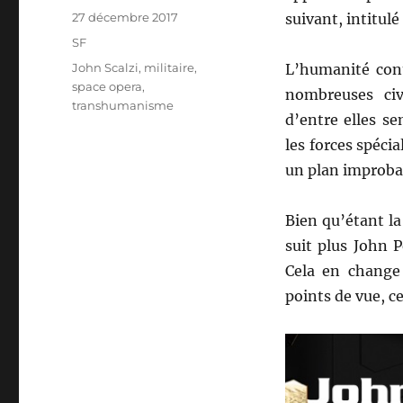
Publié
27 décembre 2017
suivant, intitulé
le
Catégories
SF
Étiquettes
John Scalzi
,
militaire
,
L’humanité cont
space opera
,
nombreuses civi
transhumanisme
d’entre elles s
les forces spéc
un plan improbab
Bien qu’étant la
suit plus John P
Cela en change 
points de vue, ce