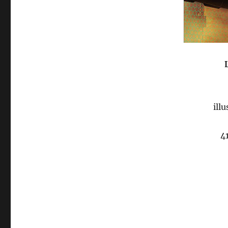
ill
4