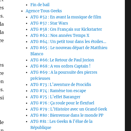
Fin de bail
es
Agence Tous Geeks
s.
ATG #52 : En avant la musique de film
ATG #57 : Star Wars
la
ATG #58 : Ces Français sur Kickstarter
la
ATG #62 : Nos années Temps X
re
ATG #64 : Un petit tour dans les étoiles…
ATG #65 : Le nouveau départ de Matthieu
Blanco
ATG #66: Le Retour de Paul Jorion
es
ATG #68 : A vos ordres Captain !
ATG #69 : A la poursuite des pierres
re
précieuses
on
ATG #73 : L’aventure de Procidis
s.
ATG #74 : Ramène ton escape
ATG #75 : L’effet Baranger
si
ATG #76 : Ça roule pour le flexfuel
ATG #79 : L’Histoire avec un Grand Geek
ATG #80 : Bienvenue dans le monde PP
ATG #81 : Les Geeks & l’élue de la
le
République
hn