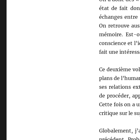
état de fait do
échanges entre 
On retrouve auss
mémoire. Est-on
conscience et l’i
fait une intéres
Ce deuxième volu
plans de l’human
ses relations ex
de procéder, ap
Cette fois on a u
critique sur le su
Globalement, j
précédent. Prob