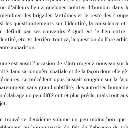
nne d’ailleurs lieu à quelques pointes d’humour dans l
membres des brigades fantômes et le reste des troupe
i les questionnements sur l’identité, la conscience et 
 définit par ses souvenirs ? Quel est le lien entre 
dentité, etc. Et derrière tout ça, la question du libre arbit
sante apparition.
me est aussi l’occasion de s’interroger à nouveau sur l
ité dans sa conquête spatiale et de la façon dont elle gè
térieures. Le précédent opus laissait songeur sur la faç
paremment sans grand subtilité, des autorités humaine
n éclairage un peu différent et plus précis, mais tout aus
jet.
’ai trouvé ce deuxième volume un peu moins bon que 
ablement en bonne partie du fait de l’absence de Jo