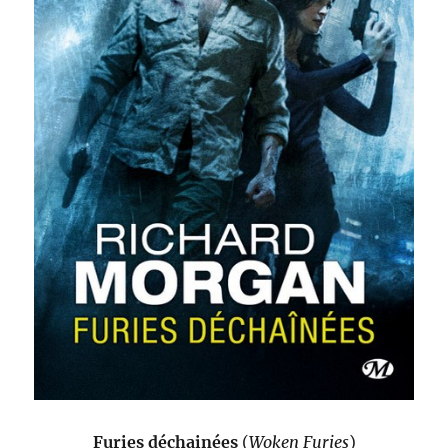
Furies déchainées
(
Woken Furies
)