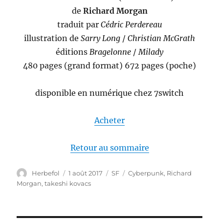
de
Richard Morgan
traduit par
Cédric Perdereau
illustration de
Sarry Long
/
Christian McGrath
éditions
Bragelonne
/
Milady
480 pages (grand format) 672 pages (poche)
disponible en numérique chez 7switch
Acheter
Retour au sommaire
Auteur
Publié
Catégories
Étiquettes
Herbefol
1 août 2017
SF
Cyberpunk
,
Richard
le
Morgan
,
takeshi kovacs