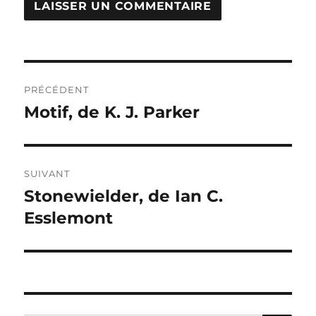
Navigation
PRÉCÉDENT
de
Motif, de K. J. Parker
Publication
précédente :
l’article
SUIVANT
Stonewielder, de Ian C.
Publication
suivante :
Esslemont