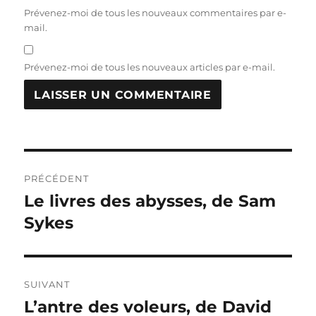
Prévenez-moi de tous les nouveaux commentaires par e-
mail.
Prévenez-moi de tous les nouveaux articles par e-mail.
Navigation
PRÉCÉDENT
de
Le livres des abysses, de Sam
Publication
précédente :
Sykes
l’article
SUIVANT
L’antre des voleurs, de David
Publication