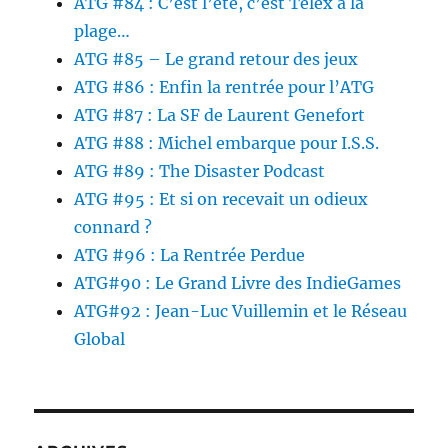
ATG #84 : C’est l’été, c’est Télex à la
plage…
ATG #85 – Le grand retour des jeux
ATG #86 : Enfin la rentrée pour l’ATG
ATG #87 : La SF de Laurent Genefort
ATG #88 : Michel embarque pour I.S.S.
ATG #89 : The Disaster Podcast
ATG #95 : Et si on recevait un odieux
connard ?
ATG #96 : La Rentrée Perdue
ATG#90 : Le Grand Livre des IndieGames
ATG#92 : Jean-Luc Vuillemin et le Réseau
Global