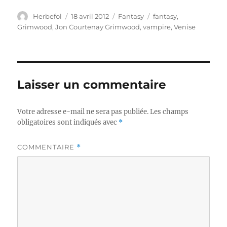
Auteur
Publié
Catégories
Étiquettes
Herbefol
18 avril 2012
Fantasy
fantasy
,
le
Grimwood
,
Jon Courtenay Grimwood
,
vampire
,
Venise
Laisser un commentaire
Votre adresse e-mail ne sera pas publiée.
Les champs
obligatoires sont indiqués avec
*
COMMENTAIRE
*