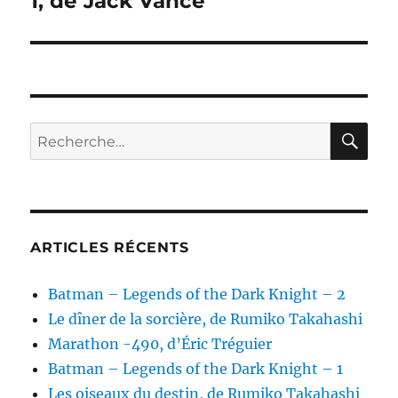
1, de Jack Vance
RE
Recherche
pour :
ARTICLES RÉCENTS
Batman – Legends of the Dark Knight – 2
Le dîner de la sorcière, de Rumiko Takahashi
Marathon -490, d’Éric Tréguier
Batman – Legends of the Dark Knight – 1
Les oiseaux du destin, de Rumiko Takahashi