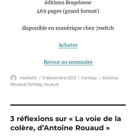
éditions
Bragelonne
469 pages (grand format)
disponible en numérique chez 7switch
Acheter
Retour au sommaire
Auteur
Publié
Catégories
Étiquettes
Herbefol
9 décembre 2013
Fantasy
Antoine
le
Rouaud
,
fantasy
,
rouaud
3 réflexions sur « La voie de la
colère, d’Antoine Rouaud »